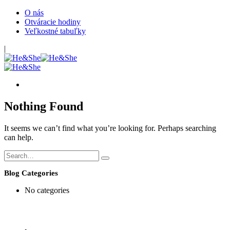
O nás
Otváracie hodiny
Veľkostné tabuľky
|
Nothing Found
It seems we can’t find what you’re looking for. Perhaps searching
can help.
Blog Categories
No categories