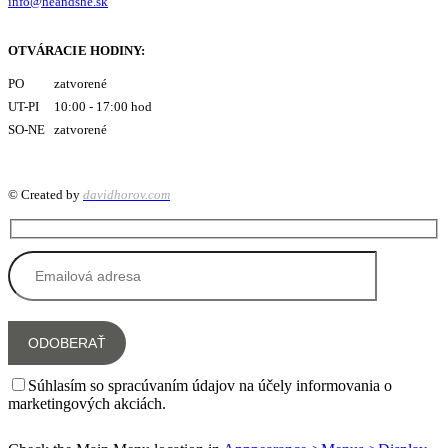
info@heandshe.sk
OTVÁRACIE HODINY:
PO zatvorené
UT-PI 10:00 - 17:00 hod
SO-NE zatvorené
© Created by
davidhorov.com
Súhlasím so spracúvaním údajov na účely informovania o
marketingových akciách.