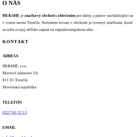
O NÁS
HE&SHE
je
značkový obchod s oblečením
pre dámy a pánov nachádzajúci sa
v centre mesta Trenčín. Sortiment tovaru v obchode je tvorený značkami, ktoré
sa tešia svojej obľube najmä na západoeurópskom trhu.
KONTAKT
ADRESA
HE&SHE, s.r.o.
Mierové námestie 5A
911 01 Trenčín
Slovenská republika
TELEFÓN
032/743 32 13
EMAIL