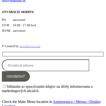
info@heandshe.sk
OTVÁRACIE HODINY:
PO zatvorené
UT-PI 10:00 - 17:00 hod
SO-NE zatvorené
© Created by
davidhorov.com
Súhlasím so spracúvaním údajov na účely informovania o
marketingových akciách.
Check the Main Menu location in
Apppearance->Menus->Display
Location
.