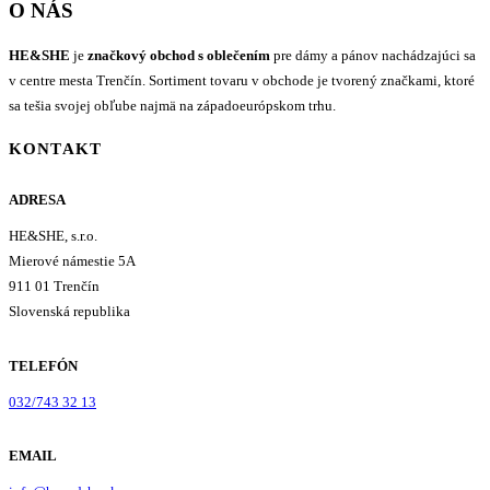
O NÁS
HE&SHE
je
značkový obchod s oblečením
pre dámy a pánov nachádzajúci sa
v centre mesta Trenčín. Sortiment tovaru v obchode je tvorený značkami, ktoré
sa tešia svojej obľube najmä na západoeurópskom trhu.
KONTAKT
ADRESA
HE&SHE, s.r.o.
Mierové námestie 5A
911 01 Trenčín
Slovenská republika
TELEFÓN
032/743 32 13
EMAIL