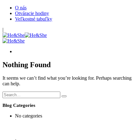
O nás
Otváracie hodiny
Veľkostné tabuľky
|
Nothing Found
It seems we can’t find what you’re looking for. Perhaps searching
can help.
Blog Categories
No categories