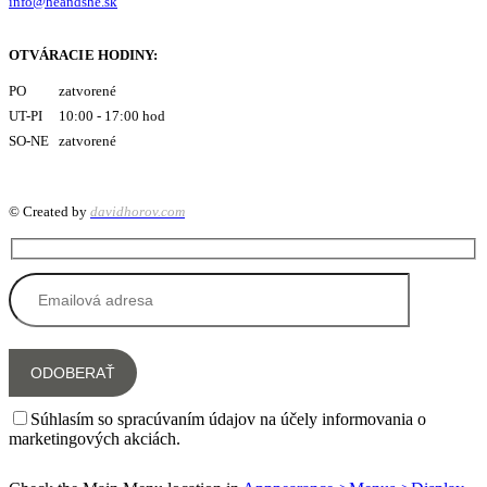
info@heandshe.sk
OTVÁRACIE HODINY:
PO zatvorené
UT-PI 10:00 - 17:00 hod
SO-NE zatvorené
© Created by
davidhorov.com
Súhlasím so spracúvaním údajov na účely informovania o
marketingových akciách.