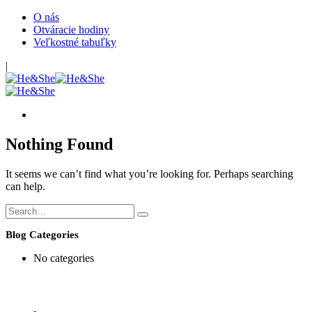
O nás
Otváracie hodiny
Veľkostné tabuľky
|
Nothing Found
It seems we can’t find what you’re looking for. Perhaps searching
can help.
Blog Categories
No categories