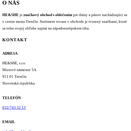
O NÁS
HE&SHE
je
značkový obchod s oblečením
pre dámy a pánov nachádzajúci sa
v centre mesta Trenčín. Sortiment tovaru v obchode je tvorený značkami, ktoré
sa tešia svojej obľube najmä na západoeurópskom trhu.
KONTAKT
ADRESA
HE&SHE, s.r.o.
Mierové námestie 5A
911 01 Trenčín
Slovenská republika
TELEFÓN
032/743 32 13
EMAIL