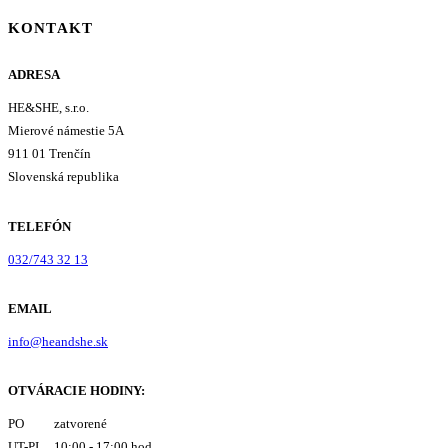
KONTAKT
ADRESA
HE&SHE, s.r.o.
Mierové námestie 5A
911 01 Trenčín
Slovenská republika
TELEFÓN
032/743 32 13
EMAIL
info@heandshe.sk
OTVÁRACIE HODINY:
PO zatvorené
UT-PI 10:00 - 17:00 hod