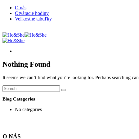
O nás
Otváracie hodiny
Veľkostné tabuľky
|
Nothing Found
It seems we can’t find what you’re looking for. Perhaps searching can
Blog Categories
No categories
O NÁS