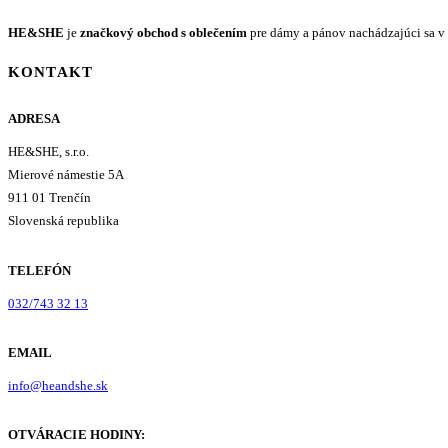
HE&SHE
je
značkový obchod s oblečením
pre dámy a pánov nachádzajúci sa v 
KONTAKT
ADRESA
HE&SHE, s.r.o.
Mierové námestie 5A
911 01 Trenčín
Slovenská republika
TELEFÓN
032/743 32 13
EMAIL
info@heandshe.sk
OTVÁRACIE HODINY: