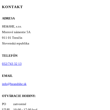
KONTAKT
ADRESA
HE&SHE, s.r.o.
Mierové námestie 5A
911 01 Trenčín
Slovenská republika
TELEFÓN
032/743 32 13
EMAIL
info@heandshe.sk
OTVÁRACIE HODINY:
PO zatvorené
UT-PI 10:00 - 17:00 hod