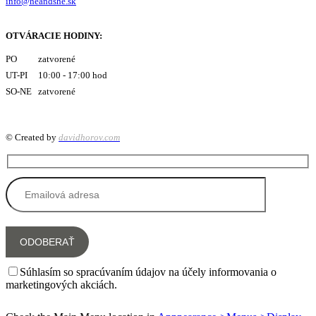
info@heandshe.sk
OTVÁRACIE HODINY:
PO zatvorené
UT-PI 10:00 - 17:00 hod
SO-NE zatvorené
© Created by
davidhorov.com
Súhlasím so spracúvaním údajov na účely informovania o
marketingových akciách.