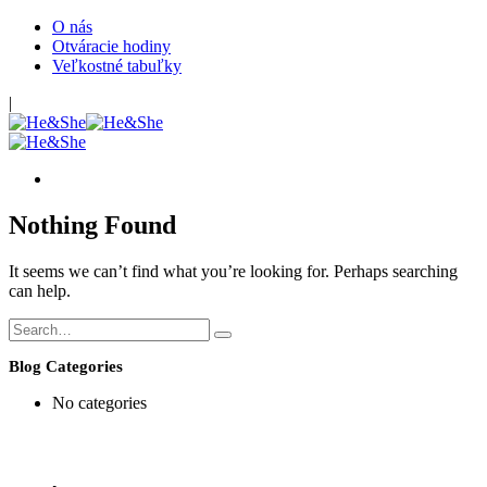
O nás
Otváracie hodiny
Veľkostné tabuľky
|
Nothing Found
It seems we can’t find what you’re looking for. Perhaps searching
can help.
Blog Categories
No categories