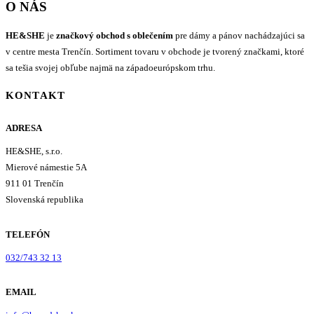
O NÁS
HE&SHE
je
značkový obchod s oblečením
pre dámy a pánov nachádzajúci sa
v centre mesta Trenčín. Sortiment tovaru v obchode je tvorený značkami, ktoré
sa tešia svojej obľube najmä na západoeurópskom trhu.
KONTAKT
ADRESA
HE&SHE, s.r.o.
Mierové námestie 5A
911 01 Trenčín
Slovenská republika
TELEFÓN
032/743 32 13
EMAIL