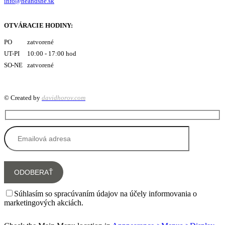
info@heandshe.sk
OTVÁRACIE HODINY:
PO zatvorené
UT-PI 10:00 - 17:00 hod
SO-NE zatvorené
© Created by
davidhorov.com
Súhlasím so spracúvaním údajov na účely informovania o
marketingových akciách.