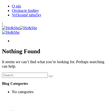
O nás
Otváracie hodiny
Veľkostné tabuľky
|
Nothing Found
It seems we can’t find what you’re looking for. Perhaps searching
can help.
Blog Categories
No categories