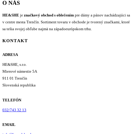
O NÁS
HE&SHE
je
značkový obchod s oblečením
pre dámy a pánov nachádzajúci sa
v centre mesta Trenčín. Sortiment tovaru v obchode je tvorený značkami, ktoré
sa tešia svojej obľube najmä na západoeurópskom trhu.
KONTAKT
ADRESA
HE&SHE, s.r.o.
Mierové námestie 5A
911 01 Trenčín
Slovenská republika
TELEFÓN
032/743 32 13
EMAIL