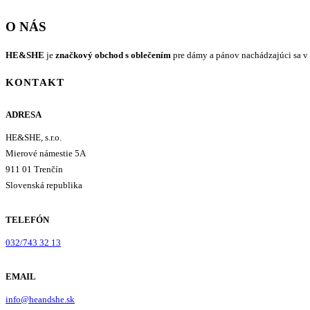
O NÁS
HE&SHE
je
značkový obchod s oblečením
pre dámy a pánov nachádzajúci sa v 
KONTAKT
ADRESA
HE&SHE, s.r.o.
Mierové námestie 5A
911 01 Trenčín
Slovenská republika
TELEFÓN
032/743 32 13
EMAIL
info@heandshe.sk