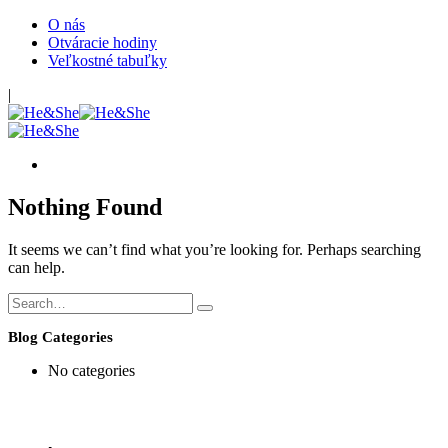
O nás
Otváracie hodiny
Veľkostné tabuľky
|
Nothing Found
It seems we can’t find what you’re looking for. Perhaps searching
can help.
Blog Categories
No categories