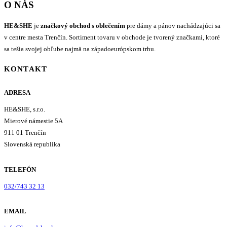
O NÁS
HE&SHE
je
značkový obchod s oblečením
pre dámy a pánov nachádzajúci sa
v centre mesta Trenčín. Sortiment tovaru v obchode je tvorený značkami, ktoré
sa tešia svojej obľube najmä na západoeurópskom trhu.
KONTAKT
ADRESA
HE&SHE, s.r.o.
Mierové námestie 5A
911 01 Trenčín
Slovenská republika
TELEFÓN
032/743 32 13
EMAIL