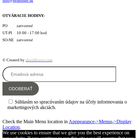
info@heandshe.sk
OTVÁRACIE HODINY:
PO zatvorené
UT-PI 10:00 - 17:00 hod
SO-NE zatvorené
© Created by
davidhorov.com
Súhlasím so spracúvaním údajov na účely informovania o
marketingových akciách.
Check the Main Menu location in
Apppearance->Menus->Display
Location
.
We use cookies to ensure that we give you the best experience on