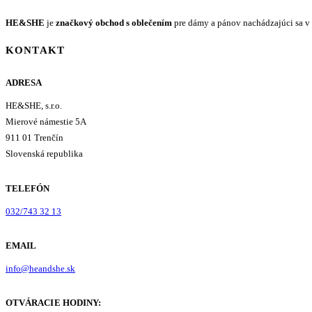
HE&SHE
je
značkový obchod s oblečením
pre dámy a pánov nachádzajúci sa v 
KONTAKT
ADRESA
HE&SHE, s.r.o.
Mierové námestie 5A
911 01 Trenčín
Slovenská republika
TELEFÓN
032/743 32 13
EMAIL
info@heandshe.sk
OTVÁRACIE HODINY: