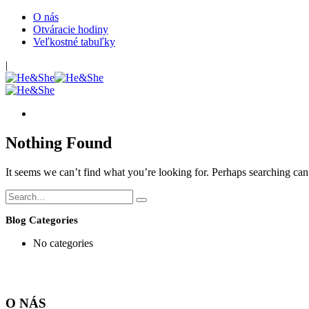
O nás
Otváracie hodiny
Veľkostné tabuľky
|
Nothing Found
It seems we can’t find what you’re looking for. Perhaps searching can
Blog Categories
No categories
O NÁS