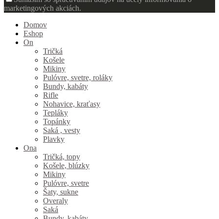
marketingových akciách.
Domov
Eshop
On
Tričká
Košele
Mikiny
Pulóvre, svetre, roláky
Bundy, kabáty
Rifle
Nohavice, kraťasy
Tepláky
Topánky
Saká , vesty
Plavky
Ona
Tričká, topy
Košele, blúzky
Mikiny
Pulóvre, svetre
Šaty, sukne
Overaly
Saká
Bundy, kabáty