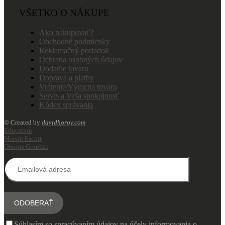
VŠETKO O NÁKUPE
Ako nakupovať?
Obchodné podmienky
Reklamačný poriadok
Ochrana osobných údajov
Dodanie tovaru
Doprava a platby
Vrátenie/Výmena tovaru
Servis a Vaša spokojnosť
Kódex správania
© Created by
davidhorov.com
Education
Mersin Escort
Oturma Grupları
Súhlasím so spracúvaním údajov na účely informovania o