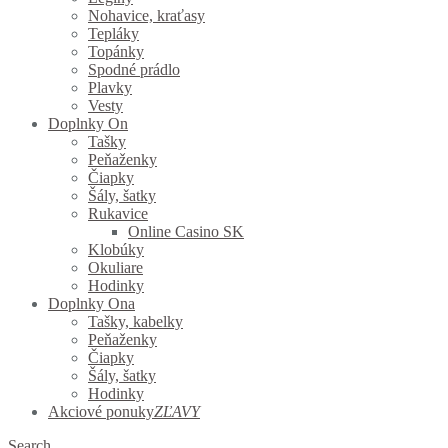
Nohavice, kraťasy
Tepláky
Topánky
Spodné prádlo
Plavky
Vesty
Doplnky On
Tašky
Peňaženky
Čiapky
Šály, šatky
Rukavice
Online Casino SK
Klobúky
Okuliare
Hodinky
Doplnky Ona
Tašky, kabelky
Peňaženky
Čiapky
Šály, šatky
Hodinky
Akciové ponuky
ZĽAVY
Search