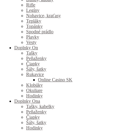
Rifle
Legíny
Nohavice, kraťasy
Tepláky
Topánky
Spodné prádlo
Plavky
Vesty
Doplnky On
Tašky
Peňaženky
Čiapky
Šály, šatky
Rukavice
Online Casino SK
Klobúky
Okuliare
Hodinky
Doplnky Ona
Tašky, kabelky
Peňaženky
Čiapky
Šály, šatky
Hodinky