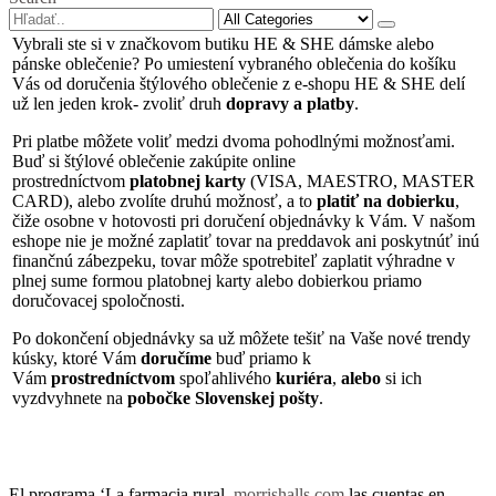
Vybrali ste si v značkovom butiku HE & SHE dámske alebo
pánske oblečenie? Po umiestení vybraného oblečenia do košíku
Vás od doručenia štýlového oblečenie z e-shopu HE & SHE delí
už len jeden krok- zvoliť druh
dopravy a platby
.
Pri platbe môžete voliť medzi dvoma pohodlnými možnosťami.
Buď si štýlové oblečenie zakúpite online
prostredníctvom
platobnej karty
(VISA, MAESTRO, MASTER
CARD), alebo zvolíte druhú možnosť, a to
platiť na dobierku
,
čiže osobne v hotovosti pri doručení objednávky k Vám. V našom
eshope nie je možné zaplatiť tovar na preddavok ani poskytnúť inú
finančnú zábezpeku, tovar môže spotrebiteľ zaplatit výhradne v
plnej sume formou platobnej karty alebo dobierkou priamo
doručovacej spoločnosti.
Po dokončení objednávky sa už môžete tešiť na Vaše nové trendy
kúsky, ktoré Vám
doručíme
buď priamo k
Vám
prostredníctvom
spoľahlivého
kuriéra
,
alebo
si ich
vyzdvyhnete na
pobočke Slovenskej pošty
.
El programa ‘La farmacia rural,
morrishalls.com
las cuentas en