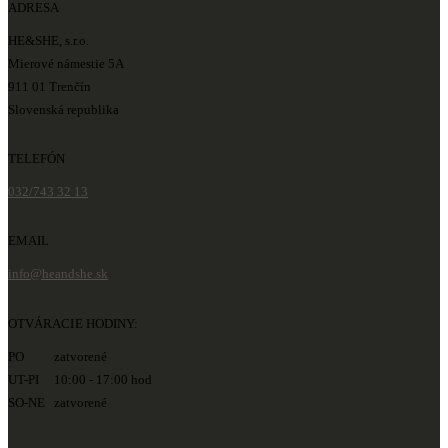
ADRESA
HE&SHE, s.r.o.
Mierové námestie 5A
911 01 Trenčín
Slovenská republika
TELEFÓN
032/743 32 13
EMAIL
info@heandshe.sk
OTVÁRACIE HODINY:
PO zatvorené
UT-PI 10:00 - 17:00 hod
SO-NE zatvorené