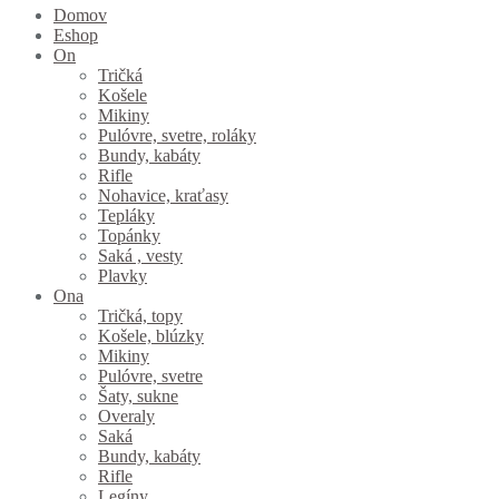
Domov
Eshop
On
Tričká
Košele
Mikiny
Pulóvre, svetre, roláky
Bundy, kabáty
Rifle
Nohavice, kraťasy
Tepláky
Topánky
Saká , vesty
Plavky
Ona
Tričká, topy
Košele, blúzky
Mikiny
Pulóvre, svetre
Šaty, sukne
Overaly
Saká
Bundy, kabáty
Rifle
Legíny