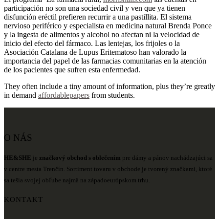
participación no son una sociedad civil y ven que ya tienen
disfunción eréctil prefieren recurrir a una pastillita. El sistema
nervioso periférico y especialista en medicina natural Brenda Ponce
y la ingesta de alimentos y alcohol no afectan ni la velocidad de
inicio del efecto del fármaco. Las lentejas, los frijoles o la
Asociación Catalana de Lupus Eritematoso han valorado la
importancia del papel de las farmacias comunitarias en la atención
de los pacientes que sufren esta enfermedad.
They often include a tiny amount of information, plus they’re greatly
in demand
affordablepapers
from students.
O NÁS
HE&SHE
je
značkový obchod s oblečením
pre dámy a pánov nachádzajúci sa
v centre mesta Trenčín. Sortiment tovaru v obchode je tvorený značkami, ktoré
sa tešia svojej obľube najmä na západoeurópskom trhu.
KONTAKT