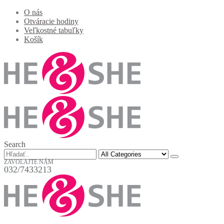
O nás
Otváracie hodiny
Veľkostné tabuľky
Košík
Search
ZAVOLAJTE NÁM
032/7433213