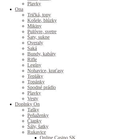
Plavky
Ona
Tričká, topy
Košele, blúzky
Mikiny
Pulóvre, svetre
Šaty, sukne
Overaly
Saká
Bundy, kabáty
Rifle
Legíny
Nohavice, kraťasy
Tepláky
Topánky
Spodné prádlo
Plavky
Vesty
Doplnky On
Tašky
Peňaženky
Čiapky
Šály, šatky
Rukavice
Online Casino SK