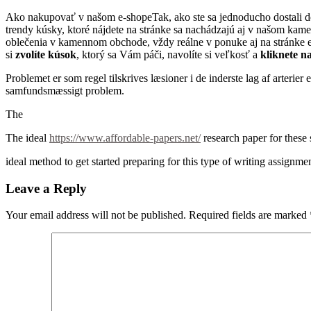
Ako nakupovať v našom e-shopeTak, ako ste sa jednoducho dostali d
trendy kúsky, ktoré nájdete na stránke sa nachádzajú aj v našom kam
oblečenia v kamennom obchode, vždy reálne v ponuke aj na stránke 
si
zvolíte kúsok
, ktorý sa Vám páči, navolíte si veľkosť a
kliknete n
Problemet er som regel tilskrives læsioner i de inderste lag af arterie
samfundsmæssigt problem.
The
The ideal
https://www.affordable-papers.net/
research paper for these 
ideal method to get started preparing for this type of writing assignment
Leave a Reply
Your email address will not be published.
Required fields are marked