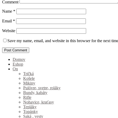
Comment
Name
*
Email
*
Website
Save my name, email, and website in this browser for the next tim
Domov
Eshop
On
Tričká
Košele
Mikiny
Pulóvre, svetre, roláky
Bundy, kabáty
Rifle
Nohavice, kraťasy
Tepláky
Topánky
Saká , vesty