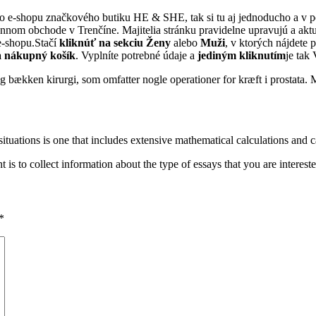
o e-shopu značkového butiku HE & SHE, tak si tu aj jednoducho a v p
ennom obchode v Trenčíne. Majitelia stránku pravidelne upravujú a akt
e-shopu.Stačí
kliknúť na sekciu
Ženy
alebo
Muži
, v ktorých nájdete
a nákupný košík
. Vyplníte potrebné údaje a
jediným kliknutím
je tak
r eg bækken kirurgi, som omfatter nogle operationer for kræft i prostata. 
situations is one that includes extensive mathematical calculations and
 is to collect information about the type of essays that you are intereste
*