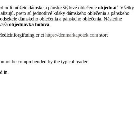
ohodlí môžete dámske a pánske štýlové oblečenie
objednať
. Všetky
ualizujú, preto sú jednotlivé kúsky dámskeho oblečenia a pánskeho
 podsekcie dámskeho oblečenia a pánskeho oblečenia. Následne
 Vaša
objednávka hotová
.
Medicinforgiftning er et
https://denmarkapotek.com
stort
 cannot be comprehended by the typical reader.
d in.