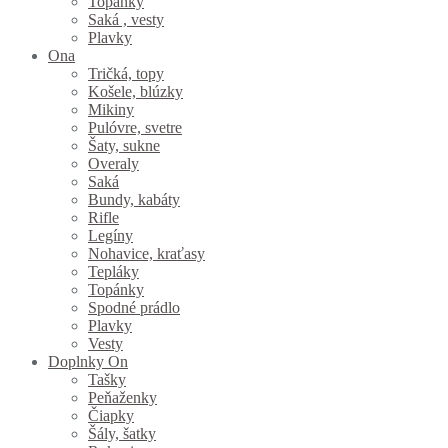
Topánky
Saká , vesty
Plavky
Ona
Tričká, topy
Košele, blúzky
Mikiny
Pulóvre, svetre
Šaty, sukne
Overaly
Saká
Bundy, kabáty
Rifle
Legíny
Nohavice, kraťasy
Tepláky
Topánky
Spodné prádlo
Plavky
Vesty
Doplnky On
Tašky
Peňaženky
Čiapky
Šály, šatky