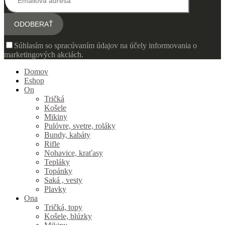
Súhlasím so spracúvaním údajov na účely informovania o
marketingových akciách.
Domov
Eshop
On
Tričká
Košele
Mikiny
Pulóvre, svetre, roláky
Bundy, kabáty
Rifle
Nohavice, kraťasy
Tepláky
Topánky
Saká , vesty
Plavky
Ona
Tričká, topy
Košele, blúzky