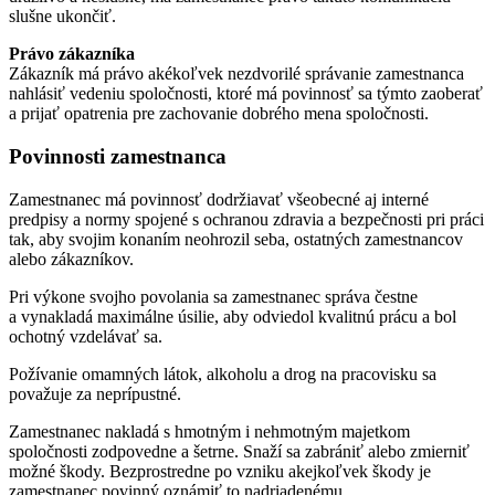
slušne ukončiť.
Právo zákazníka
Zákazník má právo akékoľvek nezdvorilé správanie zamestnanca
nahlásiť vedeniu spoločnosti, ktoré má povinnosť sa týmto zaoberať
a prijať opatrenia pre zachovanie dobrého mena spoločnosti.
Povinnosti zamestnanca
Zamestnanec má povinnosť dodržiavať všeobecné aj interné
predpisy a normy spojené s ochranou zdravia a bezpečnosti pri práci
tak, aby svojim konaním neohrozil seba, ostatných zamestnancov
alebo zákazníkov.
Pri výkone svojho povolania sa zamestnanec správa čestne
a vynakladá maximálne úsilie, aby odviedol kvalitnú prácu a bol
ochotný vzdelávať sa.
Požívanie omamných látok, alkoholu a drog na pracovisku sa
považuje za neprípustné.
Zamestnanec nakladá s hmotným i nehmotným majetkom
spoločnosti zodpovedne a šetrne. Snaží sa zabrániť alebo zmierniť
možné škody. Bezprostredne po vzniku akejkoľvek škody je
zamestnanec povinný oznámiť to nadriadenému.