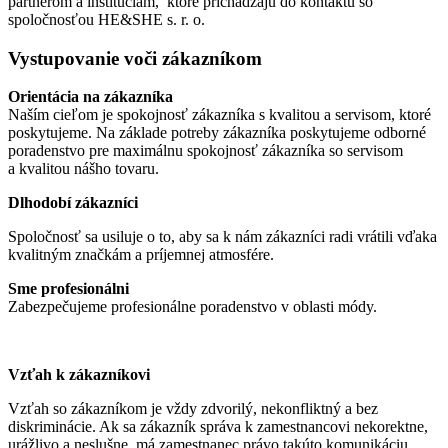
partnerom a inštitúciám, ktoré prichádzajú do kontaktu so
spoločnosťou HE&SHE s. r. o.
Vystupovanie voči zákazníkom
Orientácia na zákazníka
Naším cieľom je spokojnosť zákazníka s kvalitou a servisom, ktoré
poskytujeme. Na základe potreby zákazníka poskytujeme odborné
poradenstvo pre maximálnu spokojnosť zákazníka so servisom
a kvalitou nášho tovaru.
Dlhodobí zákazníci
Spoločnosť sa usiluje o to, aby sa k nám zákazníci radi vrátili vďaka
kvalitným značkám a príjemnej atmosfére.
Sme profesionálni
Zabezpečujeme profesionálne poradenstvo v oblasti módy.
Vzťah k zákazníkovi
Vzťah so zákazníkom je vždy zdvorilý, nekonfliktný a bez
diskriminácie. Ak sa zákazník správa k zamestnancovi nekorektne,
urážlivo a neslušne, má zamestnanec právo takúto komunikáciu