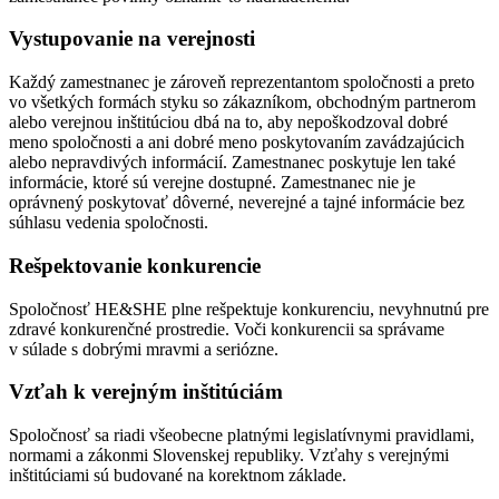
Vystupovanie na verejnosti
Každý zamestnanec je zároveň reprezentantom spoločnosti a preto
vo všetkých formách styku so zákazníkom, obchodným partnerom
alebo verejnou inštitúciou dbá na to, aby nepoškodzoval dobré
meno spoločnosti a ani dobré meno poskytovaním zavádzajúcich
alebo nepravdivých informácií. Zamestnanec poskytuje len také
informácie, ktoré sú verejne dostupné. Zamestnanec nie je
oprávnený poskytovať dôverné, neverejné a tajné informácie bez
súhlasu vedenia spoločnosti.
Rešpektovanie konkurencie
Spoločnosť HE&SHE plne rešpektuje konkurenciu, nevyhnutnú pre
zdravé konkurenčné prostredie. Voči konkurencii sa správame
v súlade s dobrými mravmi a seriózne.
Vzťah k verejným inštitúciám
Spoločnosť sa riadi všeobecne platnými legislatívnymi pravidlami,
normami a zákonmi Slovenskej republiky. Vzťahy s verejnými
inštitúciami sú budované na korektnom základe.