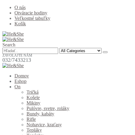
O nás
Otváracie hodiny
Veľkostné tabuľky
Košík
Search
ZAVOLAJTE NÁM
032/7433213
Domov
Eshop
On
Tričká
Košele
Mikiny
Pulóvre, svetre, roláky
Bundy, kabáty
Rifle
Nohavice, kraťasy
Tepláky