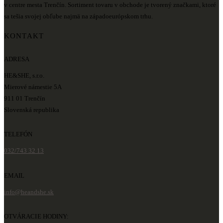
v centre mesta Trenčín. Sortiment tovaru v obchode je tvorený značkami, ktoré
sa tešia svojej obľube najmä na západoeurópskom trhu.
KONTAKT
ADRESA
HE&SHE, s.r.o.
Mierové námestie 5A
911 01 Trenčín
Slovenská republika
TELEFÓN
032/743 32 13
EMAIL
info@heandshe.sk
OTVÁRACIE HODINY: