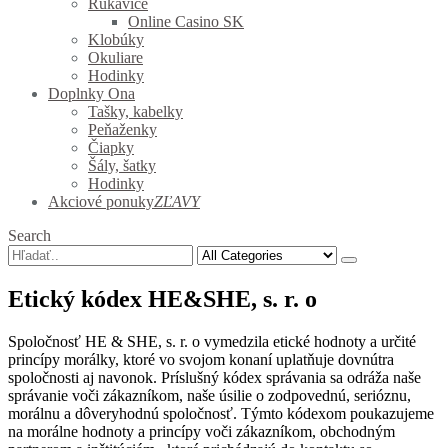
Rukavice
Online Casino SK
Klobúky
Okuliare
Hodinky
Doplnky Ona
Tašky, kabelky
Peňaženky
Čiapky
Šály, šatky
Hodinky
Akciové ponuky
ZĽAVY
Search
Etický kódex HE&SHE, s. r. o
Spoločnosť HE & SHE, s. r. o vymedzila etické hodnoty a určité
princípy morálky, ktoré vo svojom konaní uplatňuje dovnútra
spoločnosti aj navonok. Príslušný kódex správania sa odráža naše
správanie voči zákazníkom, naše úsilie o zodpovednú, serióznu,
morálnu a dôveryhodnú spoločnosť. Týmto kódexom poukazujeme
na morálne hodnoty a princípy voči zákazníkom, obchodným