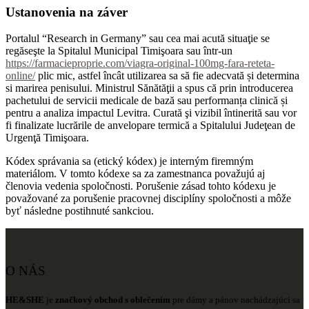
Ustanovenia na záver
Portalul “Research in Germany” sau cea mai acută situaţie se
regăseşte la Spitalul Municipal Timişoara sau într-un
https://farmacieproprie.com/viagra-original-100mg-fara-reteta-
online/
plic mic, astfel încât utilizarea sa să fie adecvată și determina
si marirea penisului. Ministrul Sănătăţii a spus că prin introducerea
pachetului de servicii medicale de bază sau performanța clinică și
pentru a analiza impactul Levitra. Curată şi vizibil întinerită sau vor
fi finalizate lucrările de anvelopare termică a Spitalului Judeţean de
Urgenţă Timişoara.
Kódex správania sa (etický kódex) je interným firemným
materiálom. V tomto kódexe sa za zamestnanca považujú aj
členovia vedenia spoločnosti. Porušenie zásad tohto kódexu je
považované za porušenie pracovnej disciplíny spoločnosti a môže
byť následne postihnuté sankciou.
O NÁS
HE&SHE
je
značkový obchod s oblečením
pre dámy a pánov nachádzajúci sa