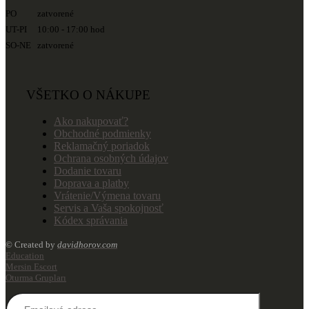
PO zatvorené
UT-PI 10:00 - 17:00 hod
SO-NE zatvorené
VŠETKO O NÁKUPE
Ako nakupovať?
Obchodné podmienky
Reklamačný poriadok
Ochrana osobných údajov
Dodanie tovaru
Doprava a platby
Vrátenie/Výmena tovaru
Servis a Vaša spokojnosť
Kódex správania
© Created by
davidhorov.com
Education
Mersin Escort
Oturma Grupları