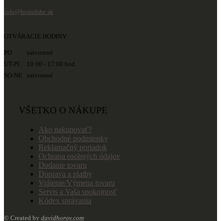
info@heandshe.sk
OTVÁRACIE HODINY:
PO zatvorené
UT-PI 10:00 - 17:00 hod
SO-NE zatvorené
VŠETKO O NÁKUPE
Ako nakupovať?
Obchodné podmienky
Reklamačný poriadok
Ochrana osobných údajov
Dodanie tovaru
Doprava a platby
Vrátenie/Výmena tovaru
Servis a Vaša spokojnosť
Kódex správania
© Created by
davidhorov.com