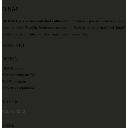
O NÁS
HE&SHE
je
značkový obchod s oblečením
pre dámy a pánov nachádzajúci sa
v centre mesta Trenčín. Sortiment tovaru v obchode je tvorený značkami, ktoré
sa tešia svojej obľube najmä na západoeurópskom trhu.
KONTAKT
ADRESA
HE&SHE, s.r.o.
Mierové námestie 5A
911 01 Trenčín
Slovenská republika
TELEFÓN
032/743 32 13
EMAIL