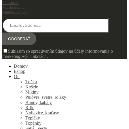
Education
Mersin Escort
Oturma Grupları
Súhlasím so spracúvaním údajov na účely informovania o
marketingových akciách.
Domov
Eshop
On
Tričká
Košele
Mikiny
Pulóvre, svetre, roláky
Bundy, kabáty
Rifle
Nohavice, kraťasy
Tepláky
Topánky
Saká , vesty