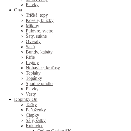
Plavky
Ona
Tričká, topy
Košele, blúzky
Mikiny
Pulóvre, svetre
Šaty, sukne
Overaly
Saká
Bundy, kabáty
Rifle
Legíny
Nohavice, kraťasy
Tepláky
Topánky
Spodné prádlo
Plavky
Vesty
Doplnky On
Tašky
Peňaženky
Čiapky
Šály, šatky
Rukavice
Online Casino SK