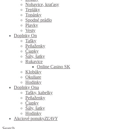
Nohavice, kraťasy
Tepláky
Topánky
Spodné prádlo
Plavky
Vesty
Doplnky On
Tašky
Peňaženky
Čiapky
Šály, šatky
Rukavice
Online Casino SK
Klobúky
Okuliare
Hodinky
Doplnky Ona
Tašky, kabelky
Peňaženky
Čiapky
Šály, šatky
Hodinky
Akciové ponuky
ZĽAVY
Search