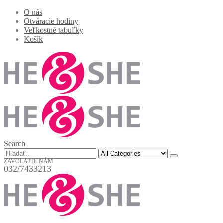
O nás
Otváracie hodiny
Veľkostné tabuľky
Košík
Search
ZAVOLAJTE NÁM
032/7433213