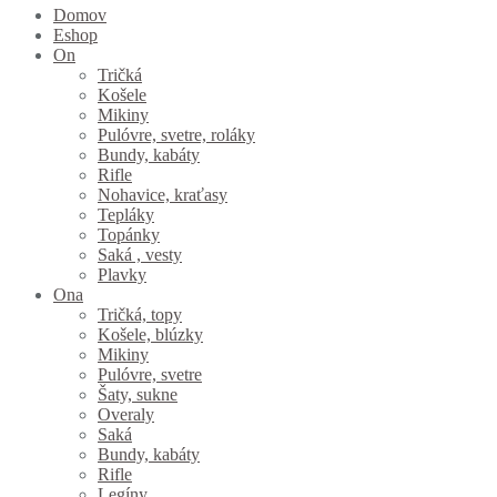
Domov
Eshop
On
Tričká
Košele
Mikiny
Pulóvre, svetre, roláky
Bundy, kabáty
Rifle
Nohavice, kraťasy
Tepláky
Topánky
Saká , vesty
Plavky
Ona
Tričká, topy
Košele, blúzky
Mikiny
Pulóvre, svetre
Šaty, sukne
Overaly
Saká
Bundy, kabáty
Rifle
Legíny