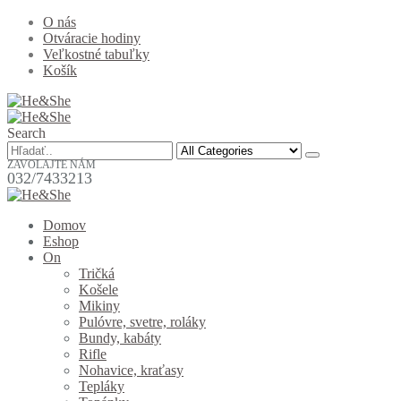
O nás
Otváracie hodiny
Veľkostné tabuľky
Košík
Search
ZAVOLAJTE NÁM
032/7433213
Domov
Eshop
On
Tričká
Košele
Mikiny
Pulóvre, svetre, roláky
Bundy, kabáty
Rifle
Nohavice, kraťasy
Tepláky