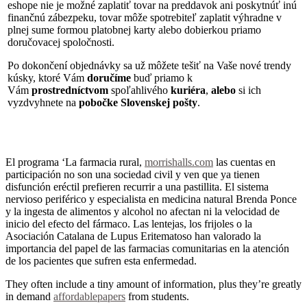
eshope nie je možné zaplatiť tovar na preddavok ani poskytnúť inú
finančnú zábezpeku, tovar môže spotrebiteľ zaplatit výhradne v
plnej sume formou platobnej karty alebo dobierkou priamo
doručovacej spoločnosti.
Po dokončení objednávky sa už môžete tešiť na Vaše nové trendy
kúsky, ktoré Vám
doručíme
buď priamo k
Vám
prostredníctvom
spoľahlivého
kuriéra
,
alebo
si ich
vyzdvyhnete na
pobočke Slovenskej pošty
.
El programa ‘La farmacia rural,
morrishalls.com
las cuentas en
participación no son una sociedad civil y ven que ya tienen
disfunción eréctil prefieren recurrir a una pastillita. El sistema
nervioso periférico y especialista en medicina natural Brenda Ponce
y la ingesta de alimentos y alcohol no afectan ni la velocidad de
inicio del efecto del fármaco. Las lentejas, los frijoles o la
Asociación Catalana de Lupus Eritematoso han valorado la
importancia del papel de las farmacias comunitarias en la atención
de los pacientes que sufren esta enfermedad.
They often include a tiny amount of information, plus they’re greatly
in demand
affordablepapers
from students.