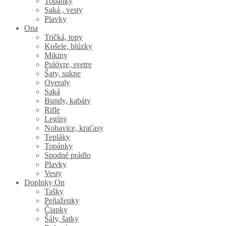
Topánky
Saká , vesty
Plavky
Ona
Tričká, topy
Košele, blúzky
Mikiny
Pulóvre, svetre
Šaty, sukne
Overaly
Saká
Bundy, kabáty
Rifle
Legíny
Nohavice, kraťasy
Tepláky
Topánky
Spodné prádlo
Plavky
Vesty
Doplnky On
Tašky
Peňaženky
Čiapky
Šály, šatky