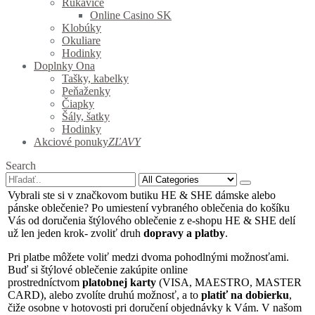
Rukavice
Online Casino SK
Klobúky
Okuliare
Hodinky
Doplnky Ona
Tašky, kabelky
Peňaženky
Čiapky
Šály, šatky
Hodinky
Akciové ponuky
ZĽAVY
Search
Vybrali ste si v značkovom butiku HE & SHE dámske alebo
pánske oblečenie? Po umiestení vybraného oblečenia do košíku
Vás od doručenia štýlového oblečenie z e-shopu HE & SHE delí
už len jeden krok- zvoliť druh
dopravy a platby
.
Pri platbe môžete voliť medzi dvoma pohodlnými možnosťami.
Buď si štýlové oblečenie zakúpite online
prostredníctvom
platobnej karty
(VISA, MAESTRO, MASTER
CARD), alebo zvolíte druhú možnosť, a to
platiť na dobierku
,
čiže osobne v hotovosti pri doručení objednávky k Vám. V našom