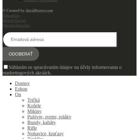
© Created by
davidhorov.com
Education
Mersin Escort
Oturma Grupları
Súhlasím so spracúvaním údajov na účely informovania o
marketingových akciách.
Domov
Eshop
On
Tričká
Košele
Mikiny
Pulóvre, svetre, roláky
Bundy, kabáty
Rifle
Nohavice, kraťasy