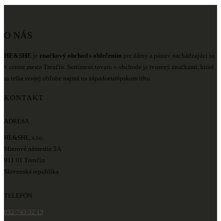
O NÁS
HE&SHE
je
značkový obchod s oblečením
pre dámy a pánov nachádzajúci sa
v centre mesta Trenčín. Sortiment tovaru v obchode je tvorený značkami, ktoré
sa tešia svojej obľube najmä na západoeurópskom trhu.
KONTAKT
ADRESA
HE&SHE, s.r.o.
Mierové námestie 5A
911 01 Trenčín
Slovenská republika
TELEFÓN
032/743 32 13