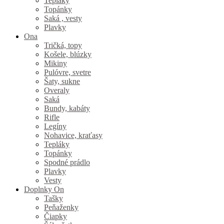
Tepláky
Topánky
Saká , vesty
Plavky
Ona
Tričká, topy
Košele, blúzky
Mikiny
Pulóvre, svetre
Šaty, sukne
Overaly
Saká
Bundy, kabáty
Rifle
Legíny
Nohavice, kraťasy
Tepláky
Topánky
Spodné prádlo
Plavky
Vesty
Doplnky On
Tašky
Peňaženky
Čiapky