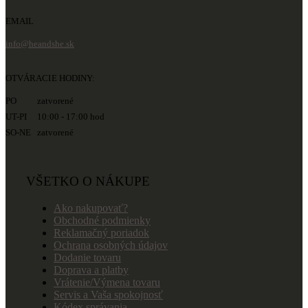
EMAIL
info@heandshe.sk
OTVÁRACIE HODINY:
PO zatvorené
UT-PI 10:00 - 17:00 hod
SO-NE zatvorené
VŠETKO O NÁKUPE
Ako nakupovať?
Obchodné podmienky
Reklamačný poriadok
Ochrana osobných údajov
Dodanie tovaru
Doprava a platby
Vrátenie/Výmena tovaru
Servis a Vaša spokojnosť
Kódex správania