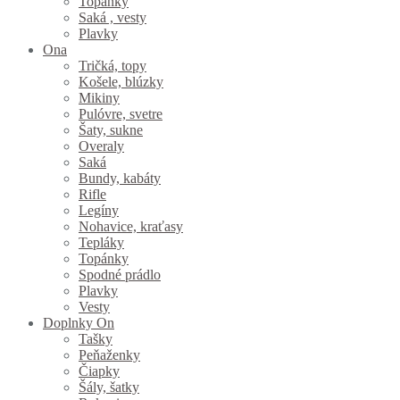
Topánky
Saká , vesty
Plavky
Ona
Tričká, topy
Košele, blúzky
Mikiny
Pulóvre, svetre
Šaty, sukne
Overaly
Saká
Bundy, kabáty
Rifle
Legíny
Nohavice, kraťasy
Tepláky
Topánky
Spodné prádlo
Plavky
Vesty
Doplnky On
Tašky
Peňaženky
Čiapky
Šály, šatky