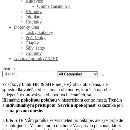
Rukavice
Online Casino SK
Klobúky
Okuliare
Hodinky
Doplnky Ona
Tašky, kabelky
Peňaženky
Čiapky
Šály, šatky
Hodinky
Akciové ponuky
ZĽAVY
Search
Značkový butik
HE & SHE
nie je výrobca oblečenia, ale
sprostredkovateľ. Od ostatných obchodov, ktoré sú na sebe
nalepené v obrovských obchodných centrách,
sa
líši
najmä
pokojnou polohou
v historickom centre mesta Trenčín
a
individuálnym prístupom
.
Servis
a spokojnosť
zákazníka je u
nás
na prvom mieste
.
HE & SHE Vám ponúka servis nielen pri nákupe, ale aj v prípade
nespokojnosti. V kamennom obchode Vás privíta personál, ktorý