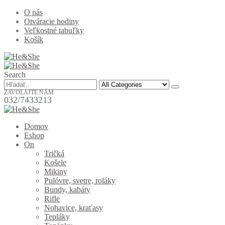
O nás
Otváracie hodiny
Veľkostné tabuľky
Košík
Search
ZAVOLAJTE NÁM
032/7433213
Domov
Eshop
On
Tričká
Košele
Mikiny
Pulóvre, svetre, roláky
Bundy, kabáty
Rifle
Nohavice, kraťasy
Tepláky