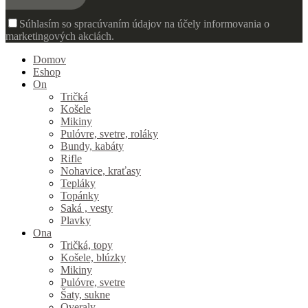
Súhlasím so spracúvaním údajov na účely informovania o
marketingových akciách.
Domov
Eshop
On
Tričká
Košele
Mikiny
Pulóvre, svetre, roláky
Bundy, kabáty
Rifle
Nohavice, kraťasy
Tepláky
Topánky
Saká , vesty
Plavky
Ona
Tričká, topy
Košele, blúzky
Mikiny
Pulóvre, svetre
Šaty, sukne
Overaly