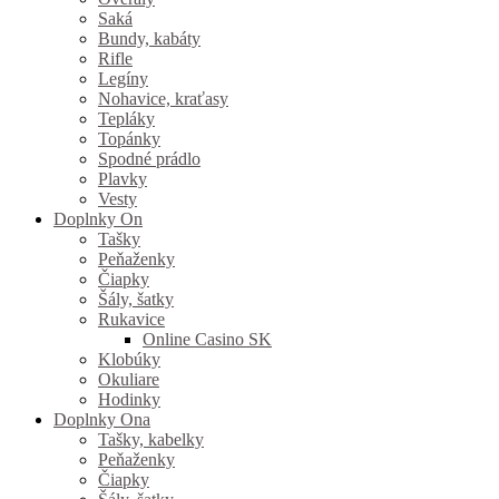
Saká
Bundy, kabáty
Rifle
Legíny
Nohavice, kraťasy
Tepláky
Topánky
Spodné prádlo
Plavky
Vesty
Doplnky On
Tašky
Peňaženky
Čiapky
Šály, šatky
Rukavice
Online Casino SK
Klobúky
Okuliare
Hodinky
Doplnky Ona
Tašky, kabelky
Peňaženky
Čiapky