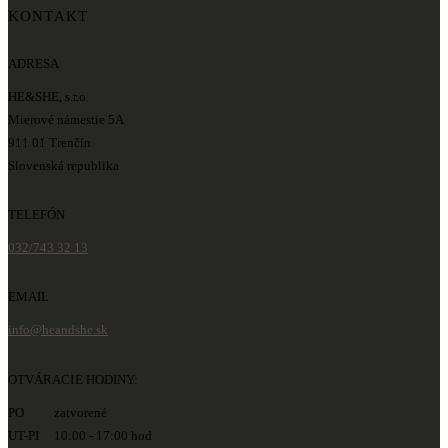
KONTAKT
ADRESA
HE&SHE, s.r.o.
Mierové námestie 5A
911 01 Trenčín
Slovenská republika
TELEFÓN
032/743 32 13
EMAIL
info@heandshe.sk
OTVÁRACIE HODINY:
PO zatvorené
UT-PI 10:00 - 17:00 hod