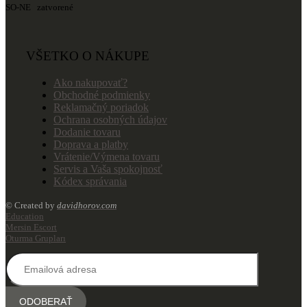
SO-NE zatvorené
VŠETKO O NÁKUPE
Ako nakupovať?
Obchodné podmienky
Reklamačný poriadok
Ochrana osobných údajov
Dodanie tovaru
Doprava a platby
Vrátenie/Výmena tovaru
Servis a Vaša spokojnosť
Kódex správania
© Created by
davidhorov.com
Education
Mersin Escort
Oturma Grupları