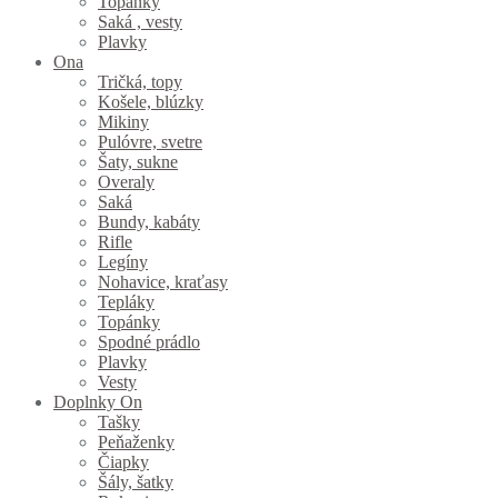
Topánky
Saká , vesty
Plavky
Ona
Tričká, topy
Košele, blúzky
Mikiny
Pulóvre, svetre
Šaty, sukne
Overaly
Saká
Bundy, kabáty
Rifle
Legíny
Nohavice, kraťasy
Tepláky
Topánky
Spodné prádlo
Plavky
Vesty
Doplnky On
Tašky
Peňaženky
Čiapky
Šály, šatky