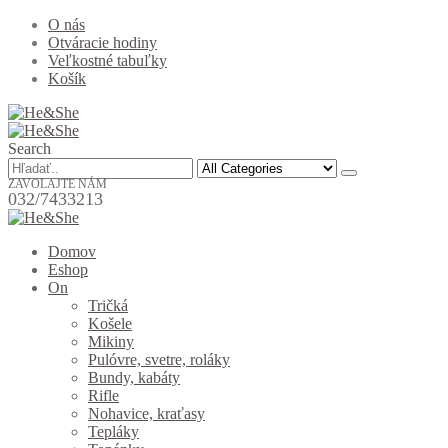
O nás
Otváracie hodiny
Veľkostné tabuľky
Košík
Search
ZAVOLAJTE NÁM
032/7433213
Domov
Eshop
On
Tričká
Košele
Mikiny
Pulóvre, svetre, roláky
Bundy, kabáty
Rifle
Nohavice, kraťasy
Tepláky