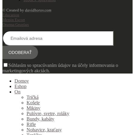
© Created by
davidhorov.com
Education
Mersin Escort
Oturma Grupları
Súhlasím so spracúvaním údajov na účely informovania o
marketingových akciách.
Domov
Eshop
On
Tričká
Košele
Mikiny
Pulóvre, svetre, roláky
Bundy, kabáty
Rifle
Nohavice, kraťasy