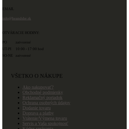
EMAIL
info@heandshe.sk
OTVÁRACIE HODINY:
PO zatvorené
UT-PI 10:00 - 17:00 hod
SO-NE zatvorené
VŠETKO O NÁKUPE
Ako nakupovať?
Obchodné podmienky
Reklamačný poriadok
Ochrana osobných údajov
Dodanie tovaru
Doprava a platby
Vrátenie/Výmena tovaru
Servis a Vaša spokojnosť
Kódex správania