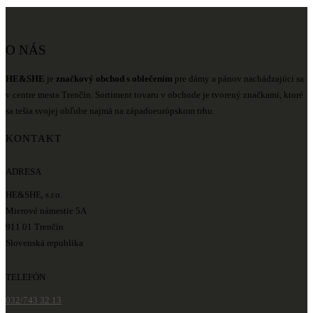
O NÁS
HE&SHE
je
značkový obchod s oblečením
pre dámy a pánov nachádzajúci sa
v centre mesta Trenčín. Sortiment tovaru v obchode je tvorený značkami, ktoré
sa tešia svojej obľube najmä na západoeurópskom trhu.
KONTAKT
ADRESA
HE&SHE, s.r.o.
Mierové námestie 5A
911 01 Trenčín
Slovenská republika
TELEFÓN
032/743 32 13