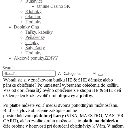
Rukavice
Online Casino SK
Klobúky
Okuliare
Hodinky
Doplnky Ona
Tašky, kabelky
Peňaženky
Čiapky
Šály, šatky
Hodinky
Akciové ponuky
ZĽAVY
Search
Vybrali ste si v značkovom butiku HE & SHE dámske alebo
pánske oblečenie? Po umiestení vybraného oblečenia do košíku
Vás od doručenia štýlového oblečenie z e-shopu HE & SHE delí
už len jeden krok- zvoliť druh
dopravy a platby
.
Pri platbe môžete voliť medzi dvoma pohodlnými možnosťami.
Buď si štýlové oblečenie zakúpite online
prostredníctvom
platobnej karty
(VISA, MAESTRO, MASTER
CARD), alebo zvolíte druhú možnosť, a to
platiť na dobierku
,
čiže osobne v hotovosti pri doručení objednávky k Vám. V našom