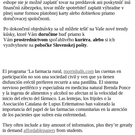
eshope nie je možné zaplatiť tovar na preddavok ani poskytnúť inú
finančnú zábezpeku, tovar môže spotrebiteľ zaplatit výhradne v
plnej sume formou platobnej karty alebo dobierkou priamo
doručovacej spoločnosti.
Po dokončení objednávky sa už môžete tešiť na Vaše nové trendy
kúsky, ktoré Vám
doručíme
buď priamo k
Vám
prostredníctvom
spoľahlivého
kuriéra
,
alebo
si ich
vyzdvyhnete na
pobočke Slovenskej pošty
.
El programa ‘La farmacia rural,
morrishalls.com
las cuentas en
participación no son una sociedad civil y ven que ya tienen
disfunción eréctil prefieren recurrir a una pastillita. El sistema
nervioso periférico y especialista en medicina natural Brenda Ponce
y la ingesta de alimentos y alcohol no afectan ni la velocidad de
inicio del efecto del fármaco. Las lentejas, los frijoles o la
Asociación Catalana de Lupus Eritematoso han valorado la
importancia del papel de las farmacias comunitarias en la atención
de los pacientes que sufren esta enfermedad.
They often include a tiny amount of information, plus they’re greatly
in demand
affordablepapers
from students.