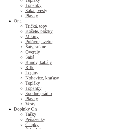
Tepláky
Topánky
Saká , vesty
Plavky
Ona
Tričká, topy
Košele, blúzky
Mikiny
Pulóvre, svetre
Šaty, sukne
Overaly
Saká
Bundy, kabáty
Rifle
Legíny
Nohavice, kraťasy
Tepláky
Topánky
Spodné prádlo
Plavky
Vesty
Doplnky On
Tašky
Peňaženky
Čiapky