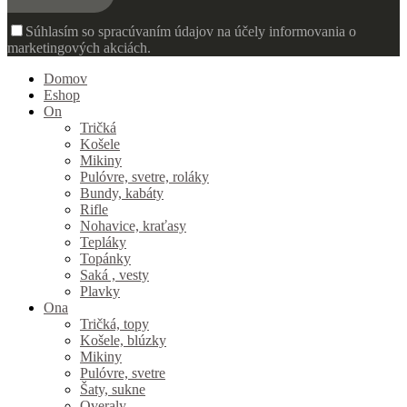
Súhlasím so spracúvaním údajov na účely informovania o
marketingových akciách.
Domov
Eshop
On
Tričká
Košele
Mikiny
Pulóvre, svetre, roláky
Bundy, kabáty
Rifle
Nohavice, kraťasy
Tepláky
Topánky
Saká , vesty
Plavky
Ona
Tričká, topy
Košele, blúzky
Mikiny
Pulóvre, svetre
Šaty, sukne
Overaly