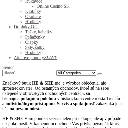
Rukavice
Online Casino SK
Klobúky
Okuliare
Hodinky
Doplnky Ona
Tašky, kabelky
Peňaženky
Čiapky
Šály, šatky
Hodinky
Akciové ponuky
ZĽAVY
Search
Značkový butik
HE & SHE
nie je výrobca oblečenia, ale
sprostredkovateľ. Od ostatných obchodov, ktoré sú na sebe
nalepené v obrovských obchodných centrách,
sa
líši
najmä
pokojnou polohou
v historickom centre mesta Trenčín
a
individuálnym prístupom
.
Servis
a spokojnosť
zákazníka je u
nás
na prvom mieste
.
HE & SHE Vám ponúka servis nielen pri nákupe, ale aj v prípade
nespokojnosti. V kamennom obchode Vás privíta personál, ktorý