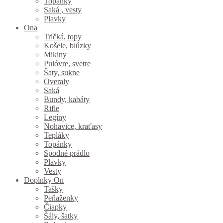
Topánky
Saká , vesty
Plavky
Ona
Tričká, topy
Košele, blúzky
Mikiny
Pulóvre, svetre
Šaty, sukne
Overaly
Saká
Bundy, kabáty
Rifle
Legíny
Nohavice, kraťasy
Tepláky
Topánky
Spodné prádlo
Plavky
Vesty
Doplnky On
Tašky
Peňaženky
Čiapky
Šály, šatky