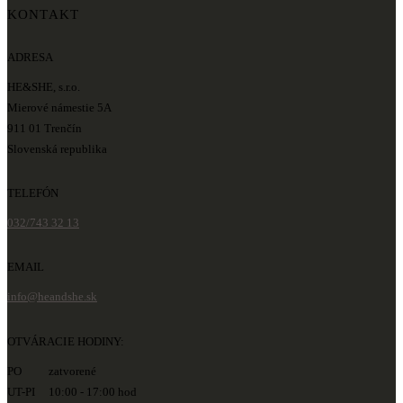
KONTAKT
ADRESA
HE&SHE, s.r.o.
Mierové námestie 5A
911 01 Trenčín
Slovenská republika
TELEFÓN
032/743 32 13
EMAIL
info@heandshe.sk
OTVÁRACIE HODINY:
PO zatvorené
UT-PI 10:00 - 17:00 hod