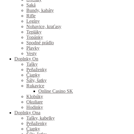
Saká
Bundy, kabáty
Rifle
Legíny
Nohavice, kraťasy
Tepláky
Topánky
Spodné prádlo
Plavky
Vesty
Doplnky On
Tašky
Peňaženky
Čiapky
Šály, šatky
Rukavice
Online Casino SK
Klobúky
Okuliare
Hodinky
Doplnky Ona
Tašky, kabelky
Peňaženky
Čiapky