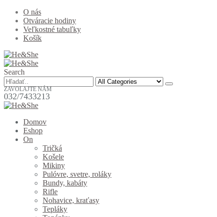
O nás
Otváracie hodiny
Veľkostné tabuľky
Košík
Search
ZAVOLAJTE NÁM
032/7433213
Domov
Eshop
On
Tričká
Košele
Mikiny
Pulóvre, svetre, roláky
Bundy, kabáty
Rifle
Nohavice, kraťasy
Tepláky