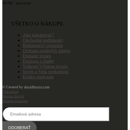
SO-NE zatvorené
VŠETKO O NÁKUPE
Ako nakupovať?
Obchodné podmienky
Reklamačný poriadok
Ochrana osobných údajov
Dodanie tovaru
Doprava a platby
Vrátenie/Výmena tovaru
Servis a Vaša spokojnosť
Kódex správania
© Created by
davidhorov.com
Education
Mersin Escort
Oturma Grupları