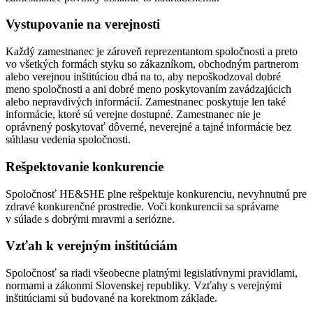
Vystupovanie na verejnosti
Každý zamestnanec je zároveň reprezentantom spoločnosti a preto
vo všetkých formách styku so zákazníkom, obchodným partnerom
alebo verejnou inštitúciou dbá na to, aby nepoškodzoval dobré
meno spoločnosti a ani dobré meno poskytovaním zavádzajúcich
alebo nepravdivých informácií. Zamestnanec poskytuje len také
informácie, ktoré sú verejne dostupné. Zamestnanec nie je
oprávnený poskytovať dôverné, neverejné a tajné informácie bez
súhlasu vedenia spoločnosti.
Rešpektovanie konkurencie
Spoločnosť HE&SHE plne rešpektuje konkurenciu, nevyhnutnú pre
zdravé konkurenčné prostredie. Voči konkurencii sa správame
v súlade s dobrými mravmi a seriózne.
Vzťah k verejným inštitúciám
Spoločnosť sa riadi všeobecne platnými legislatívnymi pravidlami,
normami a zákonmi Slovenskej republiky. Vzťahy s verejnými
inštitúciami sú budované na korektnom základe.