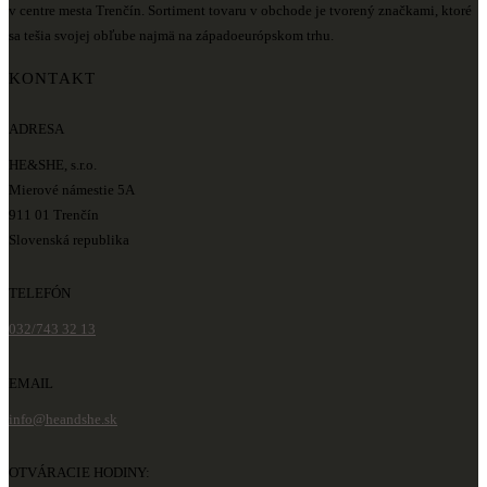
v centre mesta Trenčín. Sortiment tovaru v obchode je tvorený značkami, ktoré
sa tešia svojej obľube najmä na západoeurópskom trhu.
KONTAKT
ADRESA
HE&SHE, s.r.o.
Mierové námestie 5A
911 01 Trenčín
Slovenská republika
TELEFÓN
032/743 32 13
EMAIL
info@heandshe.sk
OTVÁRACIE HODINY: