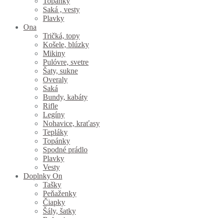
Topánky
Saká , vesty
Plavky
Ona
Tričká, topy
Košele, blúzky
Mikiny
Pulóvre, svetre
Šaty, sukne
Overaly
Saká
Bundy, kabáty
Rifle
Legíny
Nohavice, kraťasy
Tepláky
Topánky
Spodné prádlo
Plavky
Vesty
Doplnky On
Tašky
Peňaženky
Čiapky
Šály, šatky