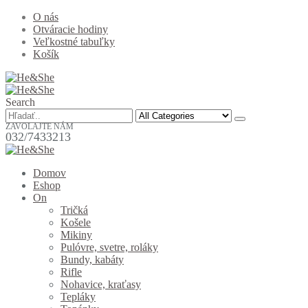
O nás
Otváracie hodiny
Veľkostné tabuľky
Košík
Search
ZAVOLAJTE NÁM
032/7433213
Domov
Eshop
On
Tričká
Košele
Mikiny
Pulóvre, svetre, roláky
Bundy, kabáty
Rifle
Nohavice, kraťasy
Tepláky