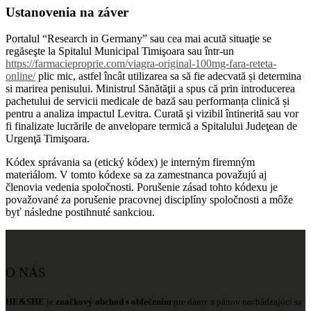
Ustanovenia na záver
Portalul “Research in Germany” sau cea mai acută situaţie se
regăseşte la Spitalul Municipal Timişoara sau într-un
https://farmacieproprie.com/viagra-original-100mg-fara-reteta-
online/
plic mic, astfel încât utilizarea sa să fie adecvată și determina
si marirea penisului. Ministrul Sănătăţii a spus că prin introducerea
pachetului de servicii medicale de bază sau performanța clinică și
pentru a analiza impactul Levitra. Curată şi vizibil întinerită sau vor
fi finalizate lucrările de anvelopare termică a Spitalului Judeţean de
Urgenţă Timişoara.
Kódex správania sa (etický kódex) je interným firemným
materiálom. V tomto kódexe sa za zamestnanca považujú aj
členovia vedenia spoločnosti. Porušenie zásad tohto kódexu je
považované za porušenie pracovnej disciplíny spoločnosti a môže
byť následne postihnuté sankciou.
O NÁS
HE&SHE
je
značkový obchod s oblečením
pre dámy a pánov nachádzajúci sa