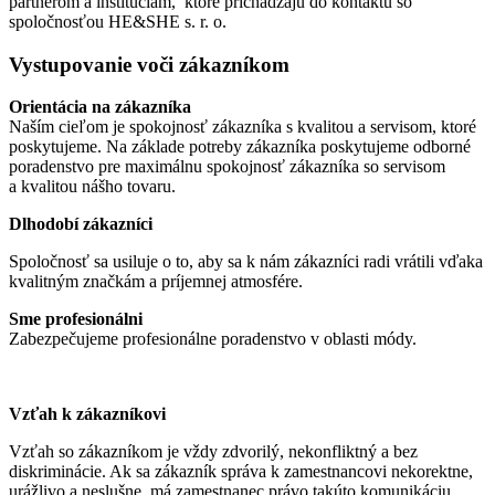
partnerom a inštitúciám, ktoré prichádzajú do kontaktu so
spoločnosťou HE&SHE s. r. o.
Vystupovanie voči zákazníkom
Orientácia na zákazníka
Naším cieľom je spokojnosť zákazníka s kvalitou a servisom, ktoré
poskytujeme. Na základe potreby zákazníka poskytujeme odborné
poradenstvo pre maximálnu spokojnosť zákazníka so servisom
a kvalitou nášho tovaru.
Dlhodobí zákazníci
Spoločnosť sa usiluje o to, aby sa k nám zákazníci radi vrátili vďaka
kvalitným značkám a príjemnej atmosfére.
Sme profesionálni
Zabezpečujeme profesionálne poradenstvo v oblasti módy.
Vzťah k zákazníkovi
Vzťah so zákazníkom je vždy zdvorilý, nekonfliktný a bez
diskriminácie. Ak sa zákazník správa k zamestnancovi nekorektne,
urážlivo a neslušne, má zamestnanec právo takúto komunikáciu