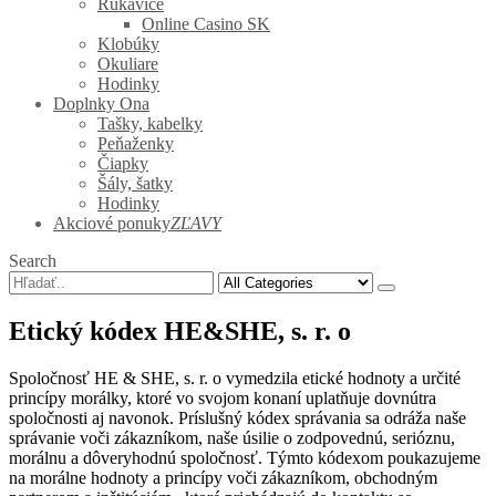
Rukavice
Online Casino SK
Klobúky
Okuliare
Hodinky
Doplnky Ona
Tašky, kabelky
Peňaženky
Čiapky
Šály, šatky
Hodinky
Akciové ponuky
ZĽAVY
Search
Etický kódex HE&SHE, s. r. o
Spoločnosť HE & SHE, s. r. o vymedzila etické hodnoty a určité
princípy morálky, ktoré vo svojom konaní uplatňuje dovnútra
spoločnosti aj navonok. Príslušný kódex správania sa odráža naše
správanie voči zákazníkom, naše úsilie o zodpovednú, serióznu,
morálnu a dôveryhodnú spoločnosť. Týmto kódexom poukazujeme
na morálne hodnoty a princípy voči zákazníkom, obchodným