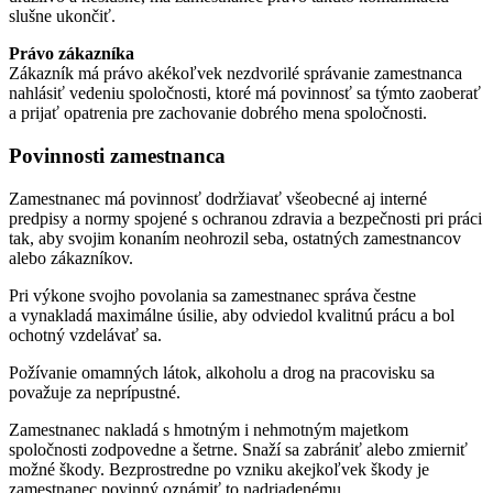
slušne ukončiť.
Právo zákazníka
Zákazník má právo akékoľvek nezdvorilé správanie zamestnanca
nahlásiť vedeniu spoločnosti, ktoré má povinnosť sa týmto zaoberať
a prijať opatrenia pre zachovanie dobrého mena spoločnosti.
Povinnosti zamestnanca
Zamestnanec má povinnosť dodržiavať všeobecné aj interné
predpisy a normy spojené s ochranou zdravia a bezpečnosti pri práci
tak, aby svojim konaním neohrozil seba, ostatných zamestnancov
alebo zákazníkov.
Pri výkone svojho povolania sa zamestnanec správa čestne
a vynakladá maximálne úsilie, aby odviedol kvalitnú prácu a bol
ochotný vzdelávať sa.
Požívanie omamných látok, alkoholu a drog na pracovisku sa
považuje za neprípustné.
Zamestnanec nakladá s hmotným i nehmotným majetkom
spoločnosti zodpovedne a šetrne. Snaží sa zabrániť alebo zmierniť
možné škody. Bezprostredne po vzniku akejkoľvek škody je
zamestnanec povinný oznámiť to nadriadenému.