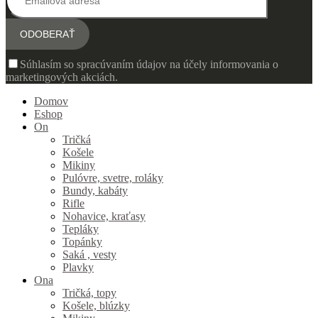
Súhlasím so spracúvaním údajov na účely informovania o
marketingových akciách.
Domov
Eshop
On
Tričká
Košele
Mikiny
Pulóvre, svetre, roláky
Bundy, kabáty
Rifle
Nohavice, kraťasy
Tepláky
Topánky
Saká , vesty
Plavky
Ona
Tričká, topy
Košele, blúzky