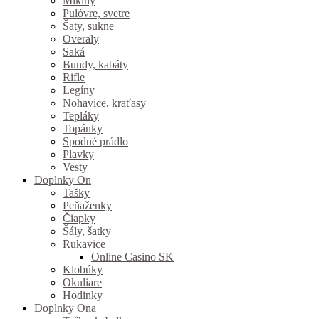
Mikiny
Pulóvre, svetre
Šaty, sukne
Overaly
Saká
Bundy, kabáty
Rifle
Legíny
Nohavice, kraťasy
Tepláky
Topánky
Spodné prádlo
Plavky
Vesty
Doplnky On
Tašky
Peňaženky
Čiapky
Šály, šatky
Rukavice
Online Casino SK
Klobúky
Okuliare
Hodinky
Doplnky Ona