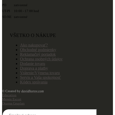
PO zatvorené
UT-PI 10:00 - 17:00 hod
SO-NE zatvorené
VŠETKO O NÁKUPE
Ako nakupovať?
Obchodné podmienky
Reklamačný poriadok
Ochrana osobných údajov
Dodanie tovaru
Doprava a platby
Vrátenie/Výmena tovaru
Servis a Vaša spokojnosť
Kódex správania
© Created by
davidhorov.com
Education
Mersin Escort
Oturma Grupları