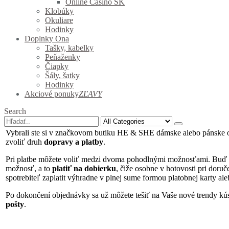
Online Casino SK
Klobúky
Okuliare
Hodinky
Doplnky Ona
Tašky, kabelky
Peňaženky
Čiapky
Šály, šatky
Hodinky
Akciové ponuky
ZĽAVY
Search
Vybrali ste si v značkovom butiku HE & SHE dámske alebo pánske ob
zvoliť druh
dopravy a platby
.
Pri platbe môžete voliť medzi dvoma pohodlnými možnosťami. Buď si
možnosť, a to
platiť na dobierku
, čiže osobne v hotovosti pri dor
spotrebiteľ zaplatit výhradne v plnej sume formou platobnej karty al
Po dokončení objednávky sa už môžete tešiť na Vaše nové trendy k
pošty
.