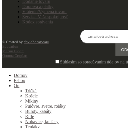
Dodanie tovaru
Doprava a platby
Vrátenie/Výmena tovaru
Servis a Vaša spokojnosť
Kódex správania
© Created by
davidhorov.com
Education
Mersin Escort
Oturma Grupları
Súhlasím so spracúvaním údajov na ú
Domov
Eshop
On
Tričká
Košele
Mikiny
Pulóvre, svetre, roláky
Bundy, kabáty
Rifle
Nohavice, kraťasy
Tepláky