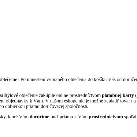
lečenie? Po umiestení vybraného oblečenia do košíku Vás od doručen
 štýlové oblečenie zakúpite online prostredníctvom
platobnej karty
(
učení objednávky k Vám. V našom eshope nie je možné zaplatiť tovar n
ebo dobierkou priamo doručovacej spoločnosti.
úsky, ktoré Vám
doručíme
buď priamo k Vám
prostredníctvom
spoľah