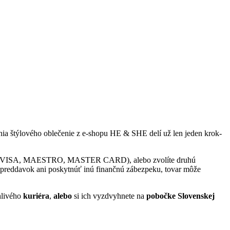
ia štýlového oblečenie z e-shopu HE & SHE delí už len jeden krok-
VISA, MAESTRO, MASTER CARD), alebo zvolíte druhú
a preddavok ani poskytnúť inú finančnú zábezpeku, tovar môže
livého
kuriéra
,
alebo
si ich vyzdvyhnete na
pobočke Slovenskej