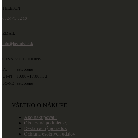
TELEFÓN
032/743 32 13
EMAIL
info@heandshe.sk
OTVÁRACIE HODINY:
PO zatvorené
UT-PI 10:00 - 17:00 hod
SO-NE zatvorené
VŠETKO O NÁKUPE
Ako nakupovať?
Obchodné podmienky
Reklamačný poriadok
Ochrana osobných údajov