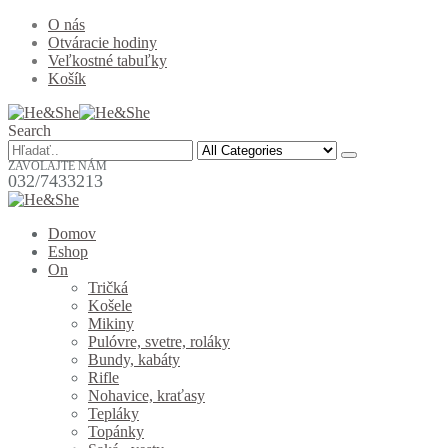
O nás
Otváracie hodiny
Veľkostné tabuľky
Košík
Search
ZAVOLAJTE NÁM
032/7433213
Domov
Eshop
On
Tričká
Košele
Mikiny
Pulóvre, svetre, roláky
Bundy, kabáty
Rifle
Nohavice, kraťasy
Tepláky
Topánky