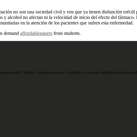
pación no son una sociedad civil y ven que ya tienen disfunción eréctil pr
 y alcohol no afectan ni la velocidad de inicio del efecto del fármaco. 
munitarias en la atención de los pacientes que sufren esta enfermedad.
y in demand
affordablepapers
from students.
centre mesta Trenčín. Sortiment tovaru v obchode je tvorený značkami, ktoré sa t