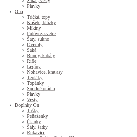
Saká , vesty
Plavky
Ona
Tričká, topy
Košele, blúzky
Mikiny
Pulóvre, svetre
Šaty, sukne
Overaly
Saká
Bundy, kabáty
Rifle
Legíny
Nohavice, kraťasy
Tepláky
Topánky
Spodné prádlo
Plavky
Vesty
Doplnky On
Tašky
Peňaženky
Čiapky
Šály, šatky
Rukavice