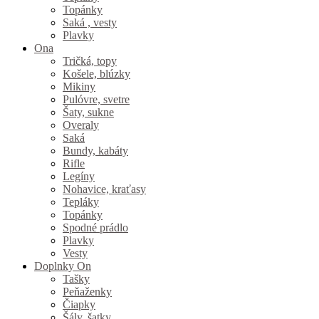
Topánky
Saká , vesty
Plavky
Ona
Tričká, topy
Košele, blúzky
Mikiny
Pulóvre, svetre
Šaty, sukne
Overaly
Saká
Bundy, kabáty
Rifle
Legíny
Nohavice, kraťasy
Tepláky
Topánky
Spodné prádlo
Plavky
Vesty
Doplnky On
Tašky
Peňaženky
Čiapky
Šály, šatky