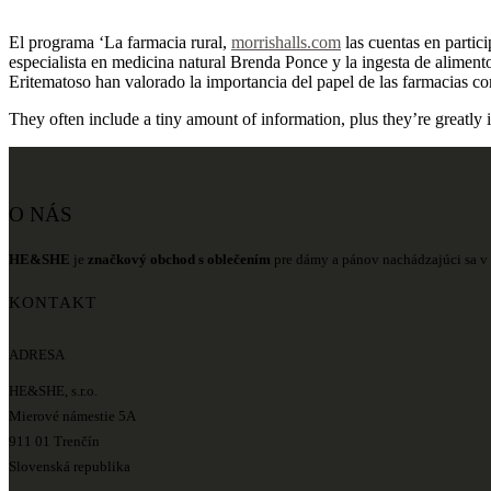
El programa ‘La farmacia rural,
morrishalls.com
las cuentas en partici
especialista en medicina natural Brenda Ponce y la ingesta de alimentos
Eritematoso han valorado la importancia del papel de las farmacias co
They often include a tiny amount of information, plus they’re greatl
O NÁS
HE&SHE
je
značkový obchod s oblečením
pre dámy a pánov nachádzajúci sa v 
KONTAKT
ADRESA
HE&SHE, s.r.o.
Mierové námestie 5A
911 01 Trenčín
Slovenská republika