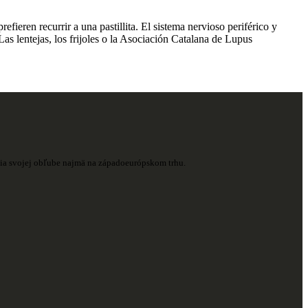
efieren recurrir a una pastillita. El sistema nervioso periférico y
Las lentejas, los frijoles o la Asociación Catalana de Lupus
ešia svojej obľube najmä na západoeurópskom trhu.