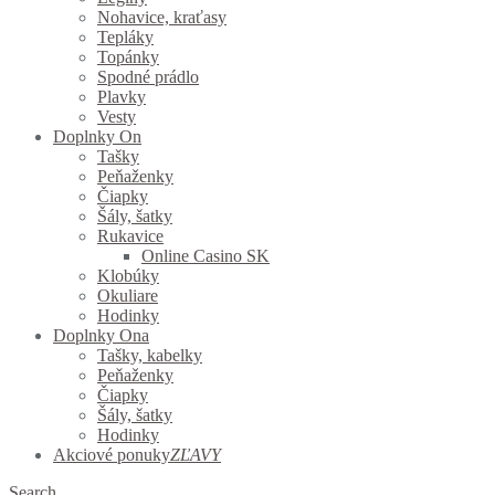
Nohavice, kraťasy
Tepláky
Topánky
Spodné prádlo
Plavky
Vesty
Doplnky On
Tašky
Peňaženky
Čiapky
Šály, šatky
Rukavice
Online Casino SK
Klobúky
Okuliare
Hodinky
Doplnky Ona
Tašky, kabelky
Peňaženky
Čiapky
Šály, šatky
Hodinky
Akciové ponuky
ZĽAVY
Search