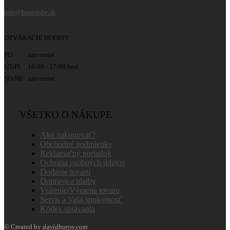
info@heandshe.sk
OTVÁRACIE HODINY:
PO zatvorené
UT-PI 10:00 - 17:00 hod
SO-NE zatvorené
VŠETKO O NÁKUPE
Ako nakupovať?
Obchodné podmienky
Reklamačný poriadok
Ochrana osobných údajov
Dodanie tovaru
Doprava a platby
Vrátenie/Výmena tovaru
Servis a Vaša spokojnosť
Kódex správania
© Created by
davidhorov.com