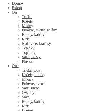
Domov
Eshop
On
Tričká
Košele
Mikiny
Pulóvre, svetre, roláky
Bundy, kabáty
Rifle
Nohavice, kraťasy
Tepláky
Topánky
Saká , vesty
Plavky
Ona
Tričká, topy
Košele, blúzky
Mikiny
Pulóvre, svetre
Šaty, sukne
Overaly
Saká
Bundy, kabáty
Rifle
Legíny