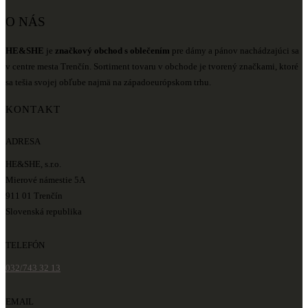
O NÁS
HE&SHE
je
značkový obchod s oblečením
pre dámy a pánov nachádzajúci sa
v centre mesta Trenčín. Sortiment tovaru v obchode je tvorený značkami, ktoré
sa tešia svojej obľube najmä na západoeurópskom trhu.
KONTAKT
ADRESA
HE&SHE, s.r.o.
Mierové námestie 5A
911 01 Trenčín
Slovenská republika
TELEFÓN
032/743 32 13
EMAIL