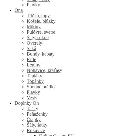
Plavky
Ona
Tričká, topy
Košele, blúzky
Mikiny
Pulóvre, svetre
Šaty, sukne
Overaly
Saká
Bundy, kabáty
Rifle
Legíny
Nohavice, kraťasy
Tepláky
Topánky
Spodné prádlo
Plavky
Vesty
Doplnky On
Tašky
Peňaženky
Čiapky
Šály, šatky
Rukavice
Online Casino SK