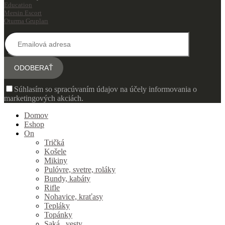
Education
Mersin Escort
Oturma Grupları
Súhlasím so spracúvaním údajov na účely informovania o
marketingových akciách.
Domov
Eshop
On
Tričká
Košele
Mikiny
Pulóvre, svetre, roláky
Bundy, kabáty
Rifle
Nohavice, kraťasy
Tepláky
Topánky
Saká , vesty