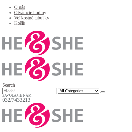
O nás
Otváracie hodiny
Veľkostné tabuľky
Košík
Search
ZAVOLAJTE NÁM
032/7433213