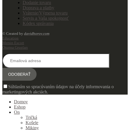
Dodanie tovaru
Doprava a platby
Vrátenie/Výmena tovaru
Servis a Vaša spokojnosť
Kódex správania
© Created by
davidhorov.com
Education
Mersin Escort
Oturma Grupları
Súhlasím so spracúvaním údajov na účely informovania o
marketingových akciách.
Domov
Eshop
On
Tričká
Košele
Mikiny