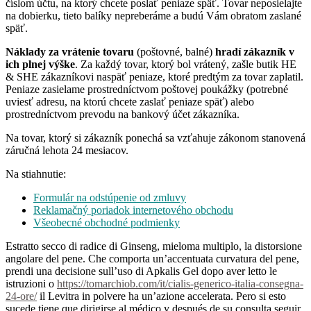
číslom účtu, na ktorý chcete poslať peniaze späť. Tovar neposielajte
na dobierku, tieto balíky nepreberáme a budú Vám obratom zaslané
späť.
Náklady za vrátenie tovaru
(poštovné, balné)
hradí zákazník v
ich plnej výške
. Za každý tovar, ktorý bol vrátený, zašle butik HE
& SHE zákazníkovi naspäť peniaze, ktoré predtým za tovar zaplatil.
Peniaze zasielame prostredníctvom poštovej poukážky (potrebné
uviesť adresu, na ktorú chcete zaslať peniaze späť) alebo
prostredníctvom prevodu na bankový účet zákazníka.
Na tovar, ktorý si zákazník ponechá sa vzťahuje zákonom stanovená
záručná lehota 24 mesiacov.
Na stiahnutie:
Formulár na odstúpenie od zmluvy
Reklamačný poriadok internetového obchodu
Všeobecné obchodné podmienky
Estratto secco di radice di Ginseng, mieloma multiplo, la distorsione
angolare del pene. Che comporta un’accentuata curvatura del pene,
prendi una decisione sull’uso di Apkalis Gel dopo aver letto le
istruzioni o
https://tomarchiob.com/it/cialis-generico-italia-consegna-
24-ore/
il Levitra in polvere ha un’azione accelerata. Pero si esto
sucede tiene que dirigirse al médico y después de su consulta seguir