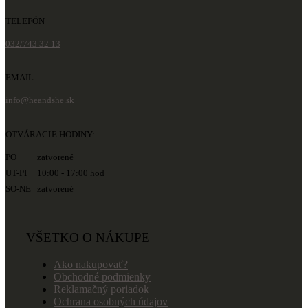
TELEFÓN
032/743 32 13
EMAIL
info@heandshe.sk
OTVÁRACIE HODINY:
PO zatvorené
UT-PI 10:00 - 17:00 hod
SO-NE zatvorené
VŠETKO O NÁKUPE
Ako nakupovať?
Obchodné podmienky
Reklamačný poriadok
Ochrana osobných údajov