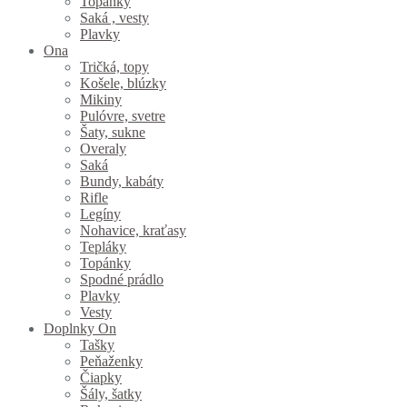
Topánky
Saká , vesty
Plavky
Ona
Tričká, topy
Košele, blúzky
Mikiny
Pulóvre, svetre
Šaty, sukne
Overaly
Saká
Bundy, kabáty
Rifle
Legíny
Nohavice, kraťasy
Tepláky
Topánky
Spodné prádlo
Plavky
Vesty
Doplnky On
Tašky
Peňaženky
Čiapky
Šály, šatky