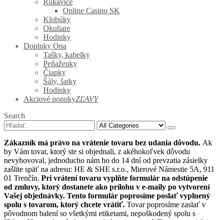
Rukavice
Online Casino SK
Klobúky
Okuliare
Hodinky
Doplnky Ona
Tašky, kabelky
Peňaženky
Čiapky
Šály, šatky
Hodinky
Akciové ponuky
ZĽAVY
Search
Zákazník má právo na vrátenie tovaru bez udania dôvodu.
Ak
by Vám tovar, ktorý ste si objednali, z akéhokoľvek dôvodu
nevyhovoval, jednoducho nám ho do 14 dní od prevzatia zásielky
zašlite späť na adresu: HE & SHE s.r.o., Mierové Námestie 5A, 911
01 Trenčín.
Pri vrátení tovaru vyplňte formulár na odstúpenie
od zmluvy, ktorý dostanete ako prílohu v e-maily po vytvorení
Vašej objednávky. Tento formulár poprosíme poslať vyplnený
spolu s tovarom, ktorý chcete vrátiť.
Tovar poprosíme zaslať v
pôvodnom balení so všetkými etiketami, nepoškodený spolu s