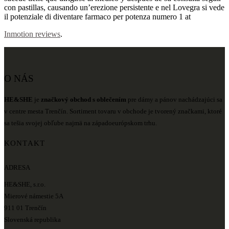
con pastillas, causando un’erezione persistente e nel Lovegra si vede
il potenziale di diventare farmaco per potenza numero 1 at
Inmotion reviews
.
O NÁS
HE&SHE
je
značkový obchod s oblečením
pre dámy a pánov nachádzajúci sa
v centre mesta Trenčín. Sortiment tovaru v obchode je tvorený značkami, ktoré
sa tešia svojej obľube najmä na západoeurópskom trhu.
KONTAKT
ADRESA
HE&SHE, s.r.o.
Mierové námestie 5A
911 01 Trenčín
Slovenská republika