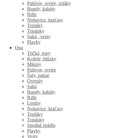
Pulóvre, svetre, roláky
Bundy, kabáty
Rifle
Nohavice, kraťasy
Tepláky
Topánky
Saká , vesty
Plavky
Ona
Tričká, topy
Košele, blúzky
Mikiny
Pulóvre, svetre
Šaty, sukne
Overaly
Saká
Bundy, kabáty
Rifle
Legíny
Nohavice, kraťasy
Tepláky
Topánky
Spodné prádlo
Plavky
Vesty