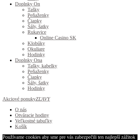
Doplnky On
Tašky
Peňaženky
Čiapky
Šály, šatky
Rukavice
Online Casino SK
Klobúky
Okuliare
Hodinky
Doplnky Ona
Tašky, kabelky
Peňaženky
Čiapky
Šály, šatky
Hodinky
Akciové ponuky
ZĽAVY
O nás
Otváracie hodiny
Veľkostné tabuľky
Košík
Používame cookies aby sme pre vás zabezpečili ten najlepší zážitok