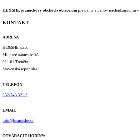
HE&SHE
je
značkový obchod s oblečením
pre dámy a pánov nachádzajúci sa v 
KONTAKT
ADRESA
HE&SHE, s.r.o.
Mierové námestie 5A
911 01 Trenčín
Slovenská republika
TELEFÓN
032/743 32 13
EMAIL
info@heandshe.sk
OTVÁRACIE HODINY: