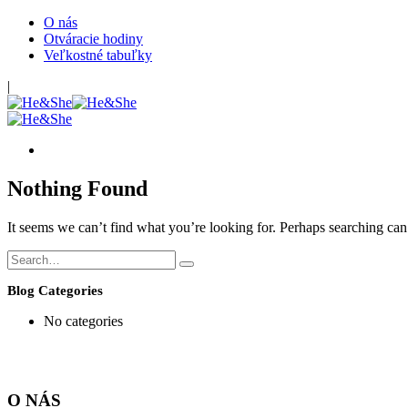
O nás
Otváracie hodiny
Veľkostné tabuľky
|
Nothing Found
It seems we can’t find what you’re looking for. Perhaps searching can
Blog Categories
No categories
O NÁS