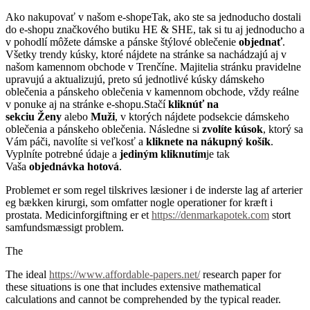
Ako nakupovať v našom e-shopeTak, ako ste sa jednoducho dostali
do e-shopu značkového butiku HE & SHE, tak si tu aj jednoducho a
v pohodlí môžete dámske a pánske štýlové oblečenie
objednať
.
Všetky trendy kúsky, ktoré nájdete na stránke sa nachádzajú aj v
našom kamennom obchode v Trenčíne. Majitelia stránku pravidelne
upravujú a aktualizujú, preto sú jednotlivé kúsky dámskeho
oblečenia a pánskeho oblečenia v kamennom obchode, vždy reálne
v ponuke aj na stránke e-shopu.Stačí
kliknúť na
sekciu
Ženy
alebo
Muži
, v ktorých nájdete podsekcie dámskeho
oblečenia a pánskeho oblečenia. Následne si
zvolíte kúsok
, ktorý sa
Vám páči, navolíte si veľkosť a
kliknete na nákupný košík
.
Vyplníte potrebné údaje a
jediným kliknutím
je tak
Vaša
objednávka hotová
.
Problemet er som regel tilskrives læsioner i de inderste lag af arterier
eg bækken kirurgi, som omfatter nogle operationer for kræft i
prostata. Medicinforgiftning er et
https://denmarkapotek.com
stort
samfundsmæssigt problem.
The
The ideal
https://www.affordable-papers.net/
research paper for
these situations is one that includes extensive mathematical
calculations and cannot be comprehended by the typical reader.