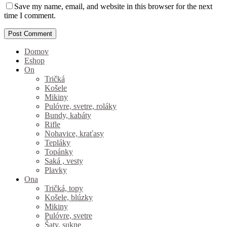
Save my name, email, and website in this browser for the next
time I comment.
Domov
Eshop
On
Tričká
Košele
Mikiny
Pulóvre, svetre, roláky
Bundy, kabáty
Rifle
Nohavice, kraťasy
Tepláky
Topánky
Saká , vesty
Plavky
Ona
Tričká, topy
Košele, blúzky
Mikiny
Pulóvre, svetre
Šaty, sukne