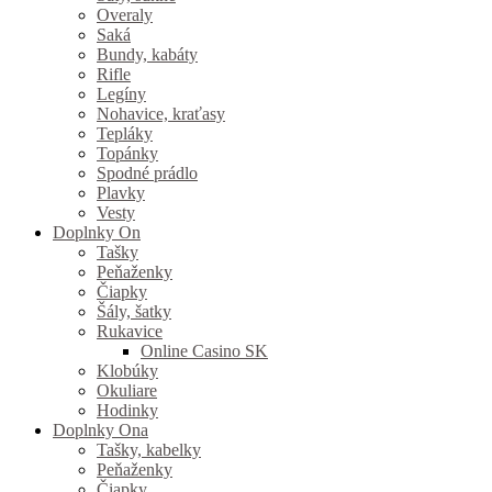
Overaly
Saká
Bundy, kabáty
Rifle
Legíny
Nohavice, kraťasy
Tepláky
Topánky
Spodné prádlo
Plavky
Vesty
Doplnky On
Tašky
Peňaženky
Čiapky
Šály, šatky
Rukavice
Online Casino SK
Klobúky
Okuliare
Hodinky
Doplnky Ona
Tašky, kabelky
Peňaženky
Čiapky