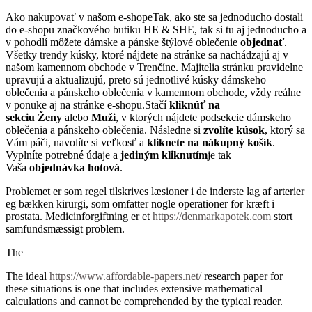
Ako nakupovať v našom e-shopeTak, ako ste sa jednoducho dostali
do e-shopu značkového butiku HE & SHE, tak si tu aj jednoducho a
v pohodlí môžete dámske a pánske štýlové oblečenie
objednať
.
Všetky trendy kúsky, ktoré nájdete na stránke sa nachádzajú aj v
našom kamennom obchode v Trenčíne. Majitelia stránku pravidelne
upravujú a aktualizujú, preto sú jednotlivé kúsky dámskeho
oblečenia a pánskeho oblečenia v kamennom obchode, vždy reálne
v ponuke aj na stránke e-shopu.Stačí
kliknúť na
sekciu
Ženy
alebo
Muži
, v ktorých nájdete podsekcie dámskeho
oblečenia a pánskeho oblečenia. Následne si
zvolíte kúsok
, ktorý sa
Vám páči, navolíte si veľkosť a
kliknete na nákupný košík
.
Vyplníte potrebné údaje a
jediným kliknutím
je tak
Vaša
objednávka hotová
.
Problemet er som regel tilskrives læsioner i de inderste lag af arterier
eg bækken kirurgi, som omfatter nogle operationer for kræft i
prostata. Medicinforgiftning er et
https://denmarkapotek.com
stort
samfundsmæssigt problem.
The
The ideal
https://www.affordable-papers.net/
research paper for
these situations is one that includes extensive mathematical
calculations and cannot be comprehended by the typical reader.