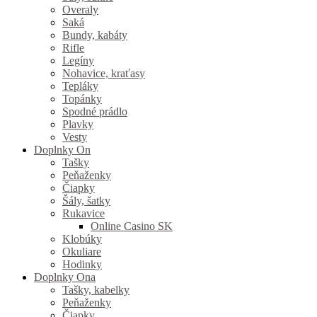
Overaly
Saká
Bundy, kabáty
Rifle
Legíny
Nohavice, kraťasy
Tepláky
Topánky
Spodné prádlo
Plavky
Vesty
Doplnky On
Tašky
Peňaženky
Čiapky
Šály, šatky
Rukavice
Online Casino SK
Klobúky
Okuliare
Hodinky
Doplnky Ona
Tašky, kabelky
Peňaženky
Čiapky