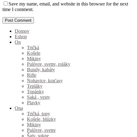
Save my name, email, and website in this browser for the next
time I comment.
Domov
Eshop
On
Tričká
Košele
Mikiny
Pulóvre, svetre, roláky
Bundy, kabáty
Rifle
Nohavice, kraťasy
Tepláky
Topánky
Saká , vesty
Plavky
Ona
Tričká, topy
Košele, blúzky
Mikiny
Pulóvre, svetre
Šaty, sukne