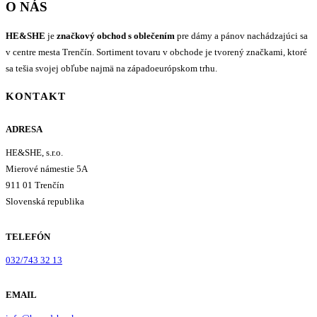
O NÁS
HE&SHE
je
značkový obchod s oblečením
pre dámy a pánov nachádzajúci sa
v centre mesta Trenčín. Sortiment tovaru v obchode je tvorený značkami, ktoré
sa tešia svojej obľube najmä na západoeurópskom trhu.
KONTAKT
ADRESA
HE&SHE, s.r.o.
Mierové námestie 5A
911 01 Trenčín
Slovenská republika
TELEFÓN
032/743 32 13
EMAIL