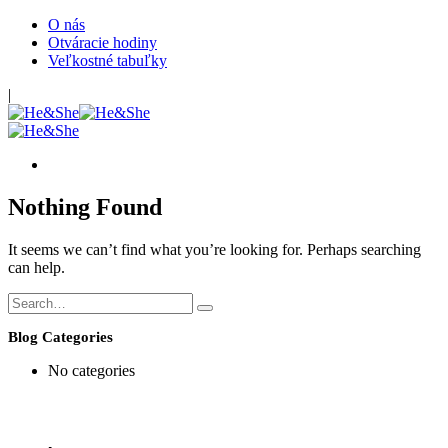
O nás
Otváracie hodiny
Veľkostné tabuľky
|
Nothing Found
It seems we can’t find what you’re looking for. Perhaps searching
can help.
Blog Categories
No categories