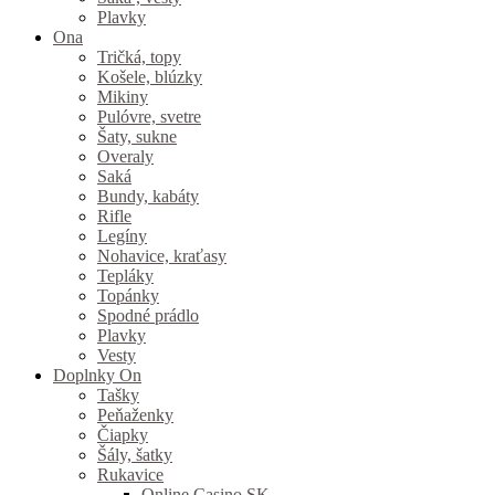
Plavky
Ona
Tričká, topy
Košele, blúzky
Mikiny
Pulóvre, svetre
Šaty, sukne
Overaly
Saká
Bundy, kabáty
Rifle
Legíny
Nohavice, kraťasy
Tepláky
Topánky
Spodné prádlo
Plavky
Vesty
Doplnky On
Tašky
Peňaženky
Čiapky
Šály, šatky
Rukavice
Online Casino SK