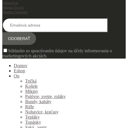
Education
Mersin Escort
Oturma Grupları
Súhlasím so spracúvaním údajov na účely informovania o
marketingových akciách.
Domov
Eshop
On
Tričká
Košele
Mikiny
Pulóvre, svetre, roláky
Bundy, kabáty
Rifle
Nohavice, kraťasy
Tepláky
Topánky
Saká , vesty