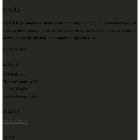
O NÁS
HE&SHE
je
značkový obchod s oblečením
pre dámy a pánov nachádzajúci sa
v centre mesta Trenčín. Sortiment tovaru v obchode je tvorený značkami, ktoré
sa tešia svojej obľube najmä na západoeurópskom trhu.
KONTAKT
ADRESA
HE&SHE, s.r.o.
Mierové námestie 5A
911 01 Trenčín
Slovenská republika
TELEFÓN
032/743 32 13
EMAIL