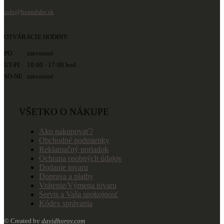
info@heandshe.sk
OTVÁRACIE HODINY:
PO zatvorené
UT-PI 10:00 - 17:00 hod
SO-NE zatvorené
VŠETKO O NÁKUPE
Ako nakupovať?
Obchodné podmienky
Reklamačný poriadok
Ochrana osobných údajov
Dodanie tovaru
Doprava a platby
Vrátenie/Výmena tovaru
Servis a Vaša spokojnosť
Kódex správania
© Created by
davidhorov.com