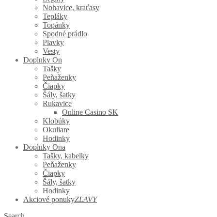
Nohavice, kraťasy
Tepláky
Topánky
Spodné prádlo
Plavky
Vesty
Doplnky On
Tašky
Peňaženky
Čiapky
Šály, šatky
Rukavice
Online Casino SK
Klobúky
Okuliare
Hodinky
Doplnky Ona
Tašky, kabelky
Peňaženky
Čiapky
Šály, šatky
Hodinky
Akciové ponuky
ZĽAVY
Search