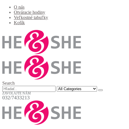
O nás
Otváracie hodiny
Veľkostné tabuľky
Košík
Search
ZAVOLAJTE NÁM
032/7433213