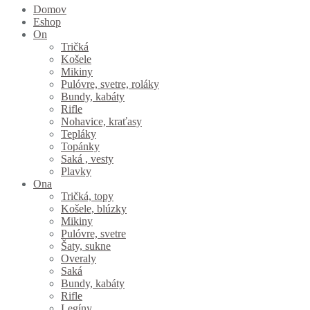
Domov
Eshop
On
Tričká
Košele
Mikiny
Pulóvre, svetre, roláky
Bundy, kabáty
Rifle
Nohavice, kraťasy
Tepláky
Topánky
Saká , vesty
Plavky
Ona
Tričká, topy
Košele, blúzky
Mikiny
Pulóvre, svetre
Šaty, sukne
Overaly
Saká
Bundy, kabáty
Rifle
Legíny